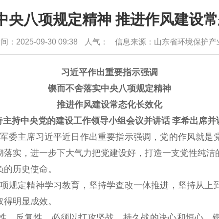
央八项规定精神 推进作风建设常
：2025-09-30 09:38
人气：
信息来源：山东省环境保护产
习近平作出重要指示强调
锲而不舍落实中央八项规定精神
推进作风建设常态化长效化
奇主持中央党的建设工作领导小组会议并讲话
李希出席并
军委主席习近平近日作出重要指示强调，党的作风就是
彻落实，进一步下大气力把党建设好，打造一支党性纯洁
负的历史使命。
项规定精神学习教育，坚持学查改一体推进，坚持从上
取得明显成效。
固性、反复性，必须以打攻坚战、持久战的决心和恒心，