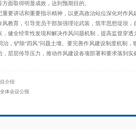
等方面取得明显成效，达到预期目的。
记重要讲话和重要指示精神，以更高政治站位深化对作风
作风教育，引导党员干部加强理论武装，筑牢思想堤坝，
疾，健全经常性发现和解决作风问题机制，提高监督穿透
同治，铲除
“四风”问题土壤。要完善作风建设制度机制
治，层层传导压力，推动作风建设各项部署和要求落到实
目介绍
全体会议公报