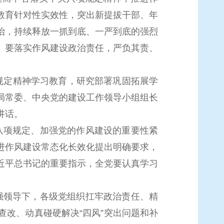
教育针对性实效性，突出新提拔干部、年
治，持续释放一抓到底、一严到底的强烈
。要落实作风建设政治责任，严负其责、
规定精神学习教育，研究部署巩固拓展学
局常委、中央党的建设工作领导小组组长
讲话。
八项规定、加强党的作风建设的重要性紧
进作风建设常态化长效化提出明确要求，
近平总书记的重要指示，全党要认真学习
强领导下，各级党组织扛牢政治责任、精
查改、动真碰硬解决
“四风”突出问题和补