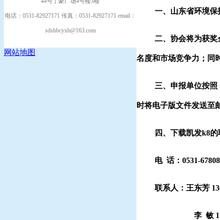
44号丁豪广场4号楼3楼
一、山东省
电话：0531-82927171 传真：0531-82927171 email：
sdshbcyxh@163.com
二、协会将为获奖
网站地图
名度和市场竞争力；同
三、申报单位按照
时将电子版文件发送至
四、下载凯发k8
电
话：
0531-6780
联系人：
王东芳
13
李
敏 17