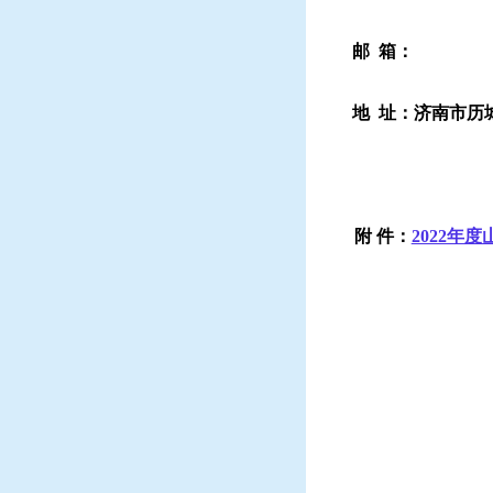
邮
箱：
地
址：济南市历城
附 件：
2022年