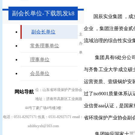
副会长单位-下载凯发k8
国辰实业集团 ，成
企业 ，集团注册资金贰
副会长单位
主
流域治理的综合性实业
办
常务理事单位
单
集团具有6处分公
理事单位
与齐鲁工业大学成立硕
会员单位
运营资质、壹级锅炉安
位：山东省环境保护产业协会
网站导航
过了iso9001质量体系
地址：济南市高新区工业南路
业信誉aaa认证，是国
44号丁豪广场4号楼3楼
电话：0531-82927171 传真：0531-82927171 email：
省环境保护产业协会副
sdshbcyxh@163.com
集团响应国家十三