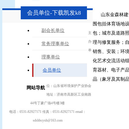
会员单位-下载凯发k8
山东金森林建设有
围包括体育场地
副会长单位
包；城市及道路
主
办
理与修复服务；
常务理事单位
单
销售、安装；环
理事单位
化艺术交流活动
育器材、电子产
会员单位
品（象牙及其制
位：山东省环境保护产业协会
网站导航
地址：济南市高新区工业南路
44号丁豪广场4号楼3楼
电话：0531-82927171 传真：0531-82927171 email：
sdshbcyxh@163.com