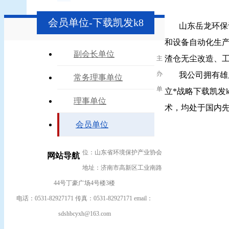
会员单位-下载凯发k8
山东岳龙环保
和设备自动化生
副会长单位
渣仓无尘改造、
主
办
我公司拥有雄
常务理事单位
单
立*战略下载凯发
理事单位
术，均处于国内
会员单位
位：山东省环境保护产业协会
网站导航
地址：济南市高新区工业南路
44号丁豪广场4号楼3楼
电话：0531-82927171 传真：0531-82927171 email：
sdshbcyxh@163.com