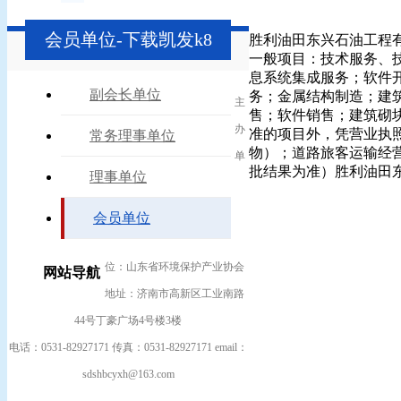
会员单位-下载凯发k8
胜利油田东兴石油工程有
一般项目：技术服务、
息系统集成服务；软件
副会长单位
务；金属结构制造；建
主
售；软件销售；建筑砌
办
准的项目外，凭营业执
常务理事单位
物）；道路旅客运输经
单
批结果为准）胜利油田
理事单位
会员单位
位：山东省环境保护产业协会
网站导航
地址：济南市高新区工业南路
44号丁豪广场4号楼3楼
电话：0531-82927171 传真：0531-82927171 email：
sdshbcyxh@163.com