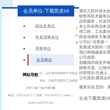
会员单位-下载凯发k8
潍坊万胜环保水
销售和技术服务
品和服务，共谋
副会长单位
本公司目商业务
主
理工程，工业废
办
国各地拥有大量
常务理事单位
公司以“信誉第一
单
发展成为国内一
理事单位
我们将竭诚做出用
公司感景:
会员单位
创建国内领先并
拯救水源、让细
经营理念:先做人
位：山东省环境保护产业协会
网站导航
公司原则:重视合
地址：济南市高新区工业南路
服务宗旨:想到，
44号丁豪广场4号楼3楼
电话：0531-82927171 传真：0531-82927171 email：
企业下载凯发k
sdshbcyxh@163.com