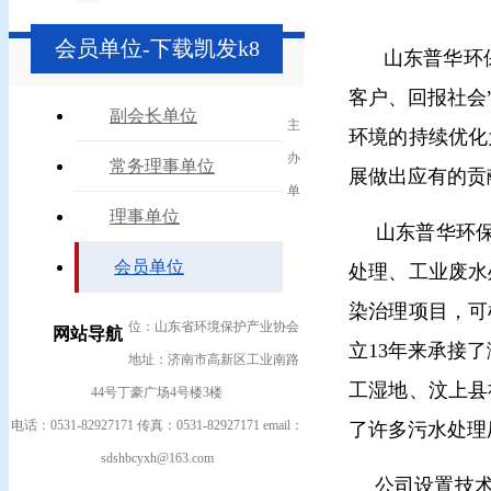
会员单位-下载凯发k8
山东普华环
客户、回报社会
副会长单位
主
环境的持续优化
办
常务理事单位
展做出应有的贡
单
理事单位
山东普华环
会员单位
处理、工业废水
染治理项目，可
位：山东省环境保护产业协会
网站导航
立
13
年来承接了
地址：济南市高新区工业南路
工湿地、汶上县
44号丁豪广场4号楼3楼
电话：0531-82927171 传真：0531-82927171 email：
了许多污水处理
sdshbcyxh@163.com
公司设置技术