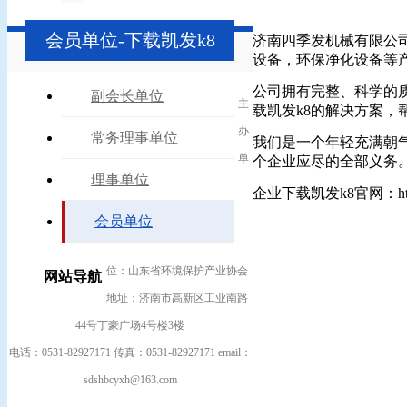
会员单位-下载凯发k8
济南四季发机械有限公
设备，环保净化设备等
公司拥有完整、科学的
副会长单位
主
载凯发k8的解决方案
办
常务理事单位
我们是一个年轻充满朝
单
个企业应尽的全部义务
理事单位
企业下载凯发k8官网：
h
会员单位
位：山东省环境保护产业协会
网站导航
地址：济南市高新区工业南路
44号丁豪广场4号楼3楼
电话：0531-82927171 传真：0531-82927171 email：
sdshbcyxh@163.com