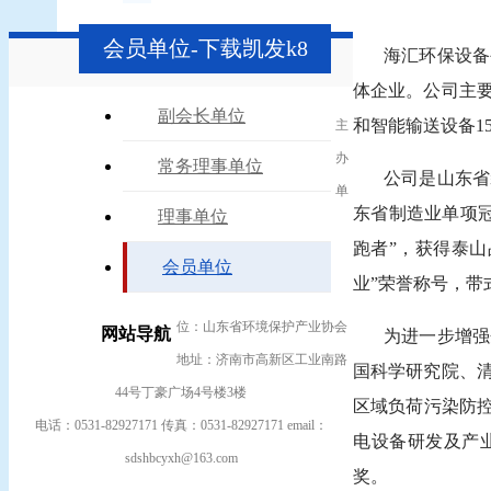
会员单位-下载凯发k8
海汇环保设备
体企业。公司主
副会长单位
和智能输送设备15
主
办
常务理事单位
公司是山东省
单
东省制造业单项
理事单位
跑者”，获得泰
会员单位
业”荣誉称号，带
位：山东省环境保护产业协会
网站导航
为进一步增强
地址：济南市高新区工业南路
国科学研究院、
44号丁豪广场4号楼3楼
区域负荷污染防
电话：0531-82927171 传真：0531-82927171 email：
电设备研发及产业
sdshbcyxh@163.com
奖。