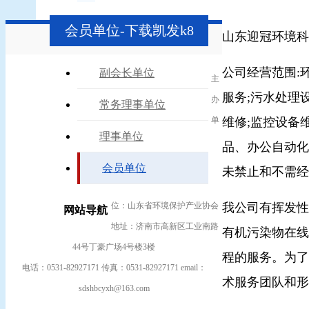
会员单位-下载凯发k8
山东迎冠环境科
公司经营范围:
副会长单位
主
服务;污水处理
办
常务理事单位
单
维修;监控设备
理事单位
品、办公自动化
会员单位
未禁止和不需经
我公司有挥发性
位：山东省环境保护产业协会
网站导航
地址：济南市高新区工业南路
有机污染物在线
44号丁豪广场4号楼3楼
程的服务。为了
电话：0531-82927171 传真：0531-82927171 email：
术服务团队和形
sdshbcyxh@163.com