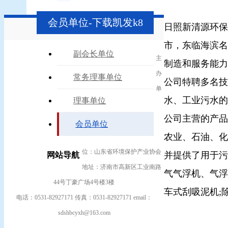
会员单位-下载凯发k8
日照新清源环保
市，东临海滨名
副会长单位
主
制造和服务能力
办
常务理事单位
公司特聘多名技
单
水、工业污水的
理事单位
公司主营的产品
会员单位
农业、石油、化
位：山东省环境保护产业协会
并提供了用于污
网站导航
地址：济南市高新区工业南路
气气浮机、气浮
44号丁豪广场4号楼3楼
车式刮吸泥机;
电话：0531-82927171 传真：0531-82927171 email：
sdshbcyxh@163.com