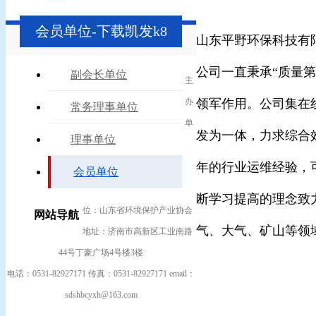
会员单位-下载凯发k8
山东平野环保科技有
公司一直秉承“质量
副会长单位
主
办
领军作用。公司集在
常务理事单位
单
发为一体，力求综合
理事单位
年的行业运维经验，
会员单位
断学习提高的理念致
位：山东省环境保护产业协会
网站导航
气、大气、矿山等领
地址：济南市高新区工业南路
44号丁豪广场4号楼3楼
电话：0531-82927171 传真：0531-82927171 email：
sdshbcyxh@163.com