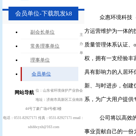
会员单位-下载凯发k8
众惠环境科技
方运营维护为一体的
副会长单位
主
办
质量管理体系认证、oh
常务理事单位
单
权，拥有一支经验丰
理事单位
具有影响力的人居环
会员单位
新、与时进步，创建
位：山东省环境保护产业协会
网站导航
系，为广大用户提供
地址：济南市高新区工业南路
44号丁豪广场4号楼3楼
公司将以高效
电话：0531-82927171 传真：0531-82927171 email：
sdshbcyxh@163.com
事业贡献自己的一份