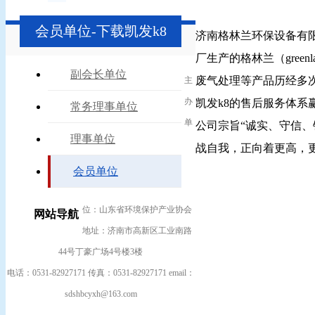
会员单位-下载凯发k8
济南格林兰环保设备有
厂生产的格林兰（gre
副会长单位
废气处理等产品历经多
主
办
凯发k8的售后服务体系
常务理事单位
单
公司宗旨“诚实、守信、
理事单位
战自我，正向着更高，
会员单位
位：山东省环境保护产业协会
网站导航
地址：济南市高新区工业南路
44号丁豪广场4号楼3楼
电话：0531-82927171 传真：0531-82927171 email：
sdshbcyxh@163.com