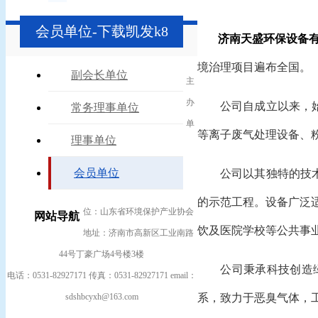
会员单位-下载凯发k8
济南天盛环保设备
境治理项目遍布全国。
副会长单位
主
办
公司自成立以来，始终
常务理事单位
单
等离子废气处理设备、粉
理事单位
会员单位
公司以其独特的技术和
的示范工程。设备广泛适
位：山东省环境保护产业协会
网站导航
饮及医院学校等公共事
地址：济南市高新区工业南路
44号丁豪广场4号楼3楼
公司秉承科技创造绿色
电话：0531-82927171 传真：0531-82927171 email：
系，致力于恶臭气体，
sdshbcyxh@163.com