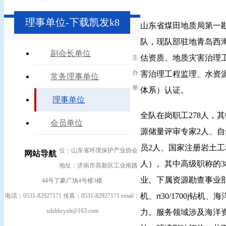
理事单位-下载凯发k8
山东省煤田地质局第一勘
队，现队部驻地青岛西
副会长单位
估资质、地质灾害治理
主
办
害治理工程监理、水资源
常务理事单位
单
体系）认证。
理事单位
全队在岗职工278人，
会员单位
源储量评审专家2人、
员2人、国家注册岩土工
位：山东省环境保护产业协会
网站导航
人）。其中高级职称的3
地址：济南市高新区工业南路
业。下属资源勘查事业部
44号丁豪广场4号楼3楼
机、rt30/1700j
电话：0531-82927171 传真：0531-82927171 email：
sdshbcyxh@163.com
力。服务领域涉及海洋