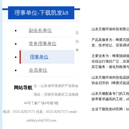
理事单位-下载凯发k8
山东天璨环保科技有限公司
副会长单位
主
产品及服务为：蜂窝式脱
办
常务理事单位
发、技术转让、安装调
单
主要业务为：蜂窝脱硝
理事单位
在役运行项目广泛，涉
其它服务：催化剂检测与运
会员单位
山东天璨环保科技低温脱
协会召开的《蜂窝式低
位：山东省环境保护产业协会
网站导航
山东天璨配备专门的工程
地址：济南市高新区工业南路
效率要求越高的工程，nh
44号丁豪广场4号楼3楼
企业下载凯发k8官网：http://
电话：0531-82927171 传真：0531-82927171 email：
sdshbcyxh@163.com