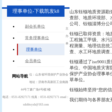
理事单位-下载凯发k8
山东钰镪地质资源勘
查部、地质环境部、
公司、钰镪淄博分公
副会长单位
主
钰镪已取得资质：地
办
常务理事单位
工程施工甲级、水污
单
程测量、地理信息统
理事单位
查、水工环地质调查
会员单位
钰镪通过了iso900
单位、中国地质灾害
保护产业协会理事单
位：山东省环境保护产业协会
网站导航
草单位。
地址：济南市高新区工业南路
钰镪始终坚持“您的
44号丁豪广场4号楼3楼
电话：0531-82927171 传真：0531-82927171 email：
我们期待与各界朋友
sdshbcyxh@163.com