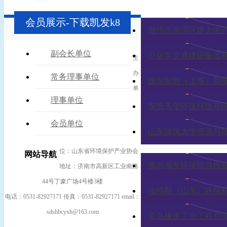
会员展示-下载凯发k8
湖州市南浔区建大生
副会长单位
中化学交通建设集团
主
办
常务理事单位
极智智慧（上海）新
单
理事单位
东营天玺环保科技有
会员单位
山东建筑大学资源与
位：山东省环境保护产业协会
网站导航
青岛海发环保能源投
地址：济南市高新区工业南路
44号丁豪广场4号楼3楼
埃特斯（山东）环保
电话：0531-82927171 传真：0531-82927171 email：
sdshbcyxh@163.com
青岛橡建工业工程有