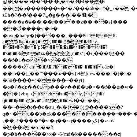
망�[���p��^�� �-͓�so�3�4���/
��(�p���8���v�^�7���6k�c|#�_7��r��
zh�?��'���7ܨ�g���!��޶;�
����a�#��:��r��b��z�� ��s}���
��ڱ����y'�rѐ�
�ovq�hafqr�]�����=���8e'ה��b�-
a�r�q#�x:�|{�= {�l���-���zl�~v-
���v��e�`p5����r�z����� ��?
�'s�h��3q�/��ѭ�gn��x'ۯ�r[���!��
��f�1�cx}�>t܏��/
����oeh�t�)ƛ�l7���):���=���|�foܺae�|
��fa��]_��`"���az��y{eh|uvw���k�[�2�
�5u����v4����~��yt}
�o�{�o):��0ۮp���v��i8�u�<��f��ǣ�w�
�|�{vbܟ=e�$z��\m��y,]c*t�?
q�:���g�l�n�v��;7�����>݁wl��=��g|
��~�:�;��o�au_�/�{�;}j@����o�?
q�~� u��b�ok�����l���ܷ��~���~
ȿ������*�vl�q��~q����r̡ک}�z~u\/
���x;�o-;��ꇹ
�p�h�����>x�~6{md�k�����;��z|