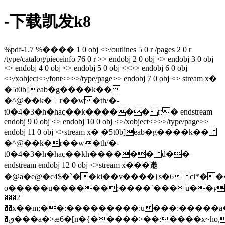
-下载凯发k8
%pdf-1.7 %���� 1 0 obj <>/outlines 5 0 r /pages 2 0 r
/type/catalog/pieceinfo 76 0 r >> endobj 2 0 obj <> endobj 3 0 obj
<> endobj 4 0 obj <> endobj 5 0 obj <<>> endobj 6 0 obj
<>/xobject<>/font<>>>/type/page>> endobj 7 0 obj <> stream x�
�5t0b]eab�g����k��
�^@��k�r��w�th/�-
t0�4�3�h�haҫ��k������ r:� endstream
endobj 9 0 obj <> endobj 10 0 obj <>/xobject<>>>/type/page>>
endobj 11 0 obj <>stream x� �5t0b]eab�g����k��
�^@��k�r��w�th/�-
t0�4�3�h�haҫ��kh������ d��
endstream endobj 12 0 obj <>stream x���遫
�@a�e@�c4$�`��ki��v����{s�6ci*��
o�����u������;����`���u��ϝ
���2|
��x��m;��:���������:u���:�����a�[�wݔoy
�ٯ���a�>æ6�[n�{�����>��:����x~
ho