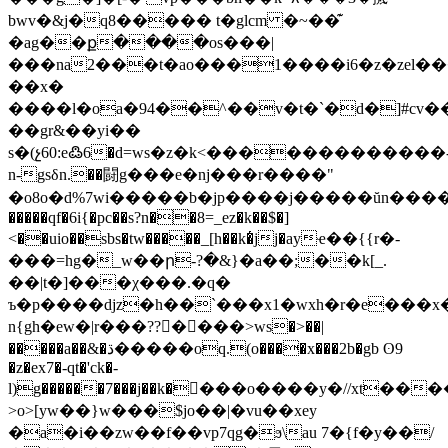
bwv�&j�q8����� t�glcm �~��͊
�ag��ք����os���|
���na2���t�ao���1����i6�z�zel���
��x�
����l�oa�94��^��v�t�`�d�]#cv���5��>y׌޶w����h.��
��gr&��yi��
s�(չ60:e߷6�d=ws�z�k<�������������
n-gsδn.��闘g���e�nj�� �r����"
�o8o�d%7wi�����b�jp����j�����ŭn����
�����qf�6i{�pc��s?n��8=_ez�k��$�]
<��uio��sbs�tw�����_[h��k�̔jj�ayҽ��{{r�-
���=hg�_w��ր-?�&}�a��;��k[_.
��|t�]���χ���.�q�
ъ�p����djz�h��`���x1�wxh�r�e���x�[^
n{gh�ew�|r���??����>ws�>��|
�����a��&�ڌ�����oq.(o����x���2b�gb ʘ9
�z�ex7�-qt�'ck�-
l)g������7���j��k��ِ��o����y�//xt��
>o>[yw��}w���$jo��|�vu��xey
�a�i��zw��f��vp7qg�ϧ\au 7�{f�y��/