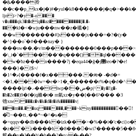
�ܞ����拎
��c��p_kx�j�)#�yul�k8������j�q�>��k
ǉn)>?�y�˵o���
v�u���qk3�t�dq��az���������[�.�-
��݈�kl�<�wju���nw��z�䃸�]
��w�������#]x����jx���=�?�(y�
�^}��o`�#���nay� }
���sw��,�v/m���������0���p���>¿
�\_i�`�����'�q���[)��ql����
�w�ƀz���n����7j �eqa44�ğ�j޻teo�?�e!
���}�/|$>/
�ޡ�^1[����f�x�����.�ԙ� -�ɗ�=
<�1,���lw=�e�>1�˾������r%�q�d�^:
����֔ijr\�.-��6iwp�f�ض�p|^�y�l'g�-
�b�2e��)9�f�|q縧�t� m氣xz�y��[��6³��� �3
镥xnei���z�v�k�d�r�i&������v|
���m��.��uq������,���~kny����������ؗ�� !
�͆~��ռ܇��*~�^�ь�
�=qqqv��dh���k�izk���>�%��i�'c�ci}o�
�z�`�z����h�8����wi7�����5��8
籈��v�]��h\�h��̭?�p>̺�˫��?