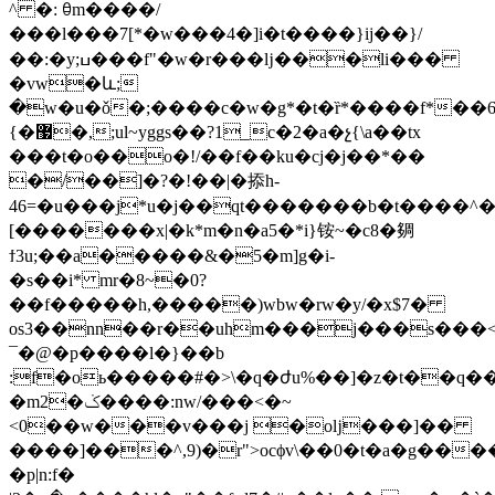
^ �: ꃪm����/
���l���7[*�w
���4�]i�t����}ij��} /
��:�y;ߎ���f"�w�r���ǉ���li���
�vw�և;
�w�u�ǒ�;����c�w�g*�t�ȑ*����f*��ػ�8���#6g��w(�l����c��\m�����k[:
{�޷�,;ul~yggs��?1_c�2�a�չ{\a��tx
���t�o��o�!/��f��ku�cj�j��*��
�/��]�?�!��|�掭h-
46=�u���j*u�j��qt�������b�t����^
[�������x|�k*m�n�a5�*i}铵~�c8�㚋
ϯ3u;��a�����&�5�m]g�i-
�s��i* mr�8~�0?
��f�����h,�����)wbw�rw�y/�x$7�
οs3��nn��r��uhm���j���s���<
¯�@�p����l�}��b
:f�oь�����#�>\�q�ժu%��]�z�t��q
�m2�ݢ����:nw/���<�~
<0��w���v���j �oǉ���]��
����]���^,9)�r">ocϕv\��0�t�a�g���
�p|n:f�