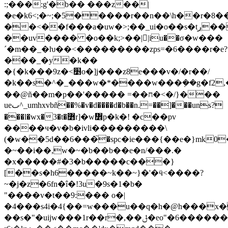
:;���:g'�b�� ���z��|
�e�k6<;�~;�5�����r��n��\h��r�8�
��<��f���a�uw�>;��_ui�o��s�tڔ��>^�o9�)�׺ub���\i>������w���~h�}
��uv���� �o��k;>��||iu��σ�w���
´�m��_�ƕ��<���������zps=�6����r�e?
���_�y�k��
�{�k���9z�<׵o�]j���z8e���v�/�r��/
�k��s�^�_���w�*����w���݂��g�f2,����n��d��񾌾^�(�y�
��@ñ��m�p��'����� =��ח�<�/}���
ueٮ^
_umhxvbñ��%�v�d����d�b��n.=��]���uns?
���l�wx�3�t�߻r]�w៾p�k�! �c��pv
����ч�v�b�ivli���������\
(�w��5d��6���֮�spc�ie���{��e�}mk0
�~��i��,w�~�b��b��e�n/���.�
�x�����#�3�b�����c���}
[��s�h6�����~k��~}�'�ӵ<����?
~�j�z�6fn�î�!3u�9s�1�b�
"����v�t��9:��� o�|
�4���ѕ4i�4{��=w���u��q�h�@h���x
��s�"�uijw���1r��r�,��ݪ�eo"�6������v�b )�3w��w�p�-