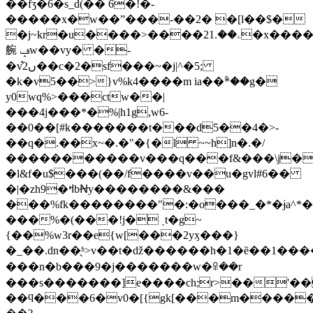
��fʒ�6�s_d(�� 6�!�-
�����x�w��ˮ���-��2� �[l��$�
�j~kr�u����>����2ۦ��.1�x�����ڂ�r�c�;ob�s)8���kk�
䑱 ݡw��vy� �-
�v͋ں2��c�2�sf���~�j|^�5;
�k�v5��>}v%k4����m ia��ؓ*��g�
y0wq%>���ctw��|
���4j���*�%|h1g,w6-
��0��[#k�������t���d5��4�>-
��q�.��x~�.�"�{�l ~~h]n�.�/
�����������v���q���f&���\j�u��0
�l&f�u$���(��/f����v��u�gvl#6��
�|�zh9�ߞbꞤy��������&���
���%fk��������"�:�o���_�*�ɉa^*�
���%�(���!j� ˏt�g~
{��%w3r��e{w[���2yӽ���}
�_��.dn��̖ʱ>v��t�ǆ������h�1�ȅ��1���
���n�b���9�j�������w�ꕉ��r
���s�������]e����ch;r>��'��
��ϥ���6�v0�[{gk[���m���