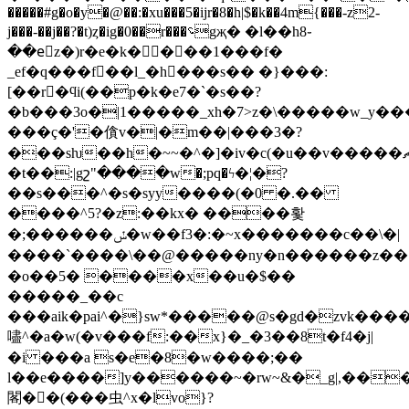
�����#g�o�y�@��:�xu���5�ijr�8�h|$�k��4m{���-z2-
j���-��j��?�t)ȥ�ig�0��r���؝gҗ� �l��h8֊
��eٕz�)r�e�k����1���f�
_ef�q���f��l_�h���s�� �}���:
[��r�ϥi(��p�k�e7�`�s��?
�b���3o�|1�����_xh�7>z�\�����w_y��
���ç�'�僋v�|�m��|���3�?
���sƕ��h�~~�^�]�iv�c(�u��v�����ޗ���_�����*������u�����
�t��:|gշ"����w�;pq�ϟ�¦�?
��s���^�s�syy����(�0 �.��
����^5?�z:��kx� ����홫
�;������ݽ�w��f3�:�~x�������c��\�|
����`����\��@�����ny�n������z��꧎��
�o��5� ����x��u�$��
�����_��c
���aik�pai^�}sw*�����@s�gd�zvk��
嚍^�a�w(�v���f:��x}�_�3��8t�f4�j|
�i ���a s�e�8�w����;��
l��e����]y������~�rw~&�_g|,��
閣��ٍ(���虫^x�lvo}?