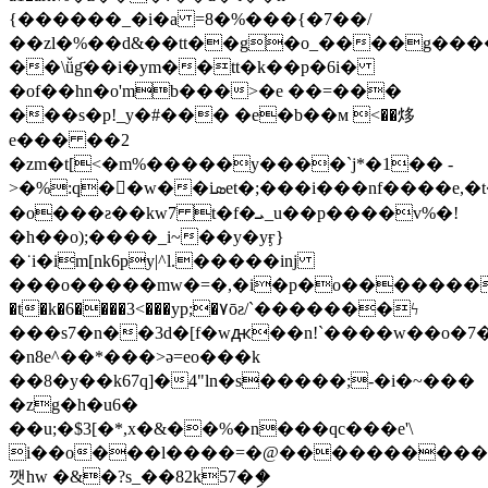
{������_�i�a =8�%���{�7��/
��zl�%��d&��tt��g�o_����g��
��\ǚg҃��i�ym��tt�k��p�6i�
�of��hn�o'mb���>�e ��=���
���s�p!_y�#��� �e�b��м <��㶴
e��� ��2
�zm�t[<�m%�����y����`j*�1�� -
>�%:q�񈡏�w��iܣet�;���i���nf����e,�t�#���&�~��։�&��������z��h'|
�o���ƨ��kw7 t�f�ܝ_u��p����v%�!
�h��o);����_i~��y�yӻ}
�˙i�im[nk6py|^l.�����inj
���o�����mw�=�,�i�p�o����������
�t�k�6����3<���yp;�۷ōƨ/`����
���ϟ
���s7�n��3d�[f�wԫ��n!`����w��o�7
�n8e^��*���>ə=eo���k
��8�y��k67q]�4"ln�s�����;-�i�~���
�zg�h�u6�
��u;�$3[�*,x�&��%�n���qc���e'\
i��o���l����=�@����������
깻hw �&�?s_��82k57�ި�