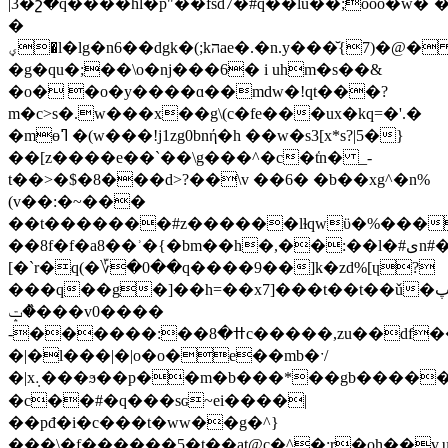
|3�շ�q����hl�p"��fsd7�#q��lu��;ooo�w�
�
ؠ�l�lg�n6��dgk�(;kהae�.�n.y���̆{7)�@�
�g�qu�;��\o�nj���6� i uhm�s��&
�o� �o�y����ɑ��mdw�!qt���?
m�c>s�.w���x��g\(c�fe���ux�kq=�'.�
�mɵߣ �(w���!j1zg0bnή�h ��w�s3[x*s?|5�}
��[z����e��`��\g���^�c�t҅n� _-
t��>�$�8���d>?��\v ��6� �b��xg^�n%
(v��:�~���
��t�������#z������lɫqwϋ�%���
��8f�f�a8��ʾ�{�bm��h�,��:��l�#یn#�_u}:ȥ�:���b��e���c�c�(��q����4gx`v�l,���s*��ykc0eyx"nt�-
[�
`r�q(�؆�0��q����9��]k�zd%[ɥ?
���q��g�]��h=��x7]���t��t��ǔ�پ�
�ݓ�̏��v0����
-������:��ߚ�8c�����,zu��df��v������}3_���jy}b}
�|�l���|�|o�o�e��mb�ˑ/
�|x܉���ϧ��p��m�b���*��gb������;j�}
�c��#�q���sɢ~ei����|
��pđ�i�c���t�ww��g�^}
���\�f�����
�5�t��at@c�^�:r�oh��