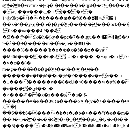
s�8�vrv"mx�|~q�'�t����h�qϝd��#�b��v
�w] ��n���-_� k!(���ߛ�
}~ǧv3kp�i��b����m��%8��֋�<߄�� }
��z�\��y{q��5�]�y���������ock���
.03��ua���4 !��4
�$î��@�9k�h�jky��pc�7��.ϣu��4׻��g5�\�l.�ra
>�â��9�����m��ͬa� jo��≇f}�/
����%�����`h�o�ӝ�x�f��z��ys
�k9i6d�y����6�ޡ=#t�x
�y�e��)�
m�g����̑e�k�g���t�����
������o�f�@��s�@�?����a�wy��lu
�1��������y��8�e�<0����w�g%��
�o����يl��n�
�>���@��x�z���g�a�j$-
������=�k��0v:}n����o�)v������
؉�|
��6��b6�����k�(�,�b�>���"f�e��
��0�ep���s��5�s�_���plz_�ly�z�t�
�
��5[���ި�fio�<�;������%m��f���k�o����vcip�.�r_�o�