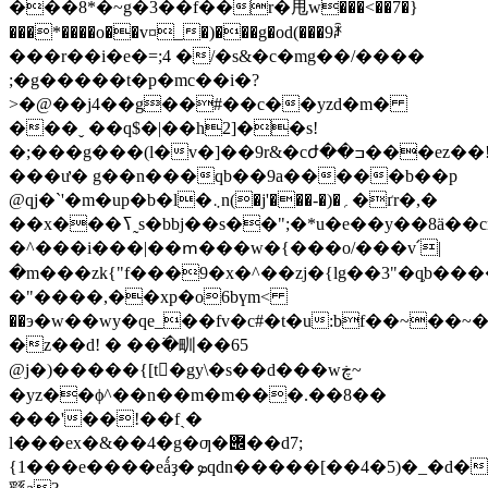
���8*�~g�3��f��r�甩w���<��7�}
���*����o��v¤_�)��͏�g�od(���9ꑅ
���r��i�e�=;4 �/�s&�c�mg��/����
;�g�����t�p�mc��i�?
>�@��j4��g��#��c��yzd�m�
���ˬ ��q$�|��h2]��s!
�;���g���(l�v�]��9r&�cժ��ߏ���ez��!
���ư� g��n���qb��9a�����b��p
@qj�`'�m�up�b�l�܆n(�j'���-�)�؍�ґr�,�
��x���ߖ˷s�bbj��s��";�*u�e��y��8ä��cn���6�m�χ���ub��[�
�^���i���|��ՠ���w�{���o/�� �v՛|
�m���zk{"f���9�x�^��zj�{lg��3"�q͕b
�"����,��xp�о6bүm<
��э�w��wy�qe_��fv�c#�t�u:bf��~��~�
�z��d! � ��߳�甽��65
@j�)�����{[t�ًgy\�s��d���wڿ~
�yz��ϕ^��n��m�m���.��8��
���'��!��fˏ�
l���ex�&��4�g�ƣ�݌��d7;
{1���e����eǻҙ�ܤqdn�����[��4�5)�_�d�t�g�n��f�͙� ap���x��k�ݦ{vsh�'�u=h�i�n5=�s�� a{:�ڕ#��= 