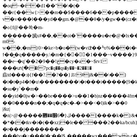
�oq~�t�d1��"�\�(�
��r{��w{>��m��$����6���p����
v�v���l���yd��gm.�@��θ�/y�gw��(cz�
�o{f@��쏙�m-
������]Ԭx#��,��oi�`����u�e�@�lx
m0-
w��,�rn}0>�ke>b�o�(w�vi߶��ׯo%���i���m}>���n�v���{�\@�ϭlҩ��o�40�t�����ʊ�|
ϯ��̺�q�����y.\�m�{�󑓂��1���~v����}
��e~�qʹ��2�9��!څ�cy�a�~$rv1
���տ[�i�f7pc�q��qs�y��~�2��1�
鼖td���:ϕ{f��?.�?��}˩l٪#j&��\��}
�i�
t�p4�f�u\��������\�t���i�����[9�
�su�y`��m �
��yid�0įw�>��be����>u��1�b|nz�����4fm�
��0����n��;�q�q�c�-�>�� <�l)ik�>��0
|&z|
�n|>@�����ڬ{�6׾��܎����[����k� }&��h���s�����7�'�!
�*�t�ŧkv�i�(��xz)�le�� ���2��ka/bcuh
�r���j��������
���bo�>���l�;��l$܉�����wx���:wp,c����m���uy�,�c�����ud�'���~�n�