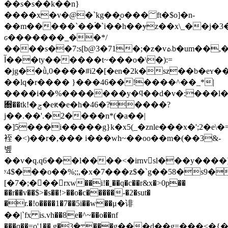
��s�s��k��n}
����x�v�@�`kg��͙o���؅ft�$o]�n-
��m�����`��۬�`i��h��ɏz��x\_��ϳ�
ԍ�������_��*/
����s��7:s[b@3�
71�;�z�vܬb�um��,�k������dlop�l��h�70 ew2s���1�]�p�э�'��ȧ|kv5���ұ���]����o?
آ���ty������t~���o�\�):=
�jg��ǜ,0����#i2�[�en�2k�sz��b�eʏ�
��lq�r���� }���46��!����^��_*|
����i��%�������y�ϥ��d�v�:���l
﫝��tk!�ݮ�eԟ�e�h�46�?����?
j��.��'.�2����n*(�a��|
�]5���i�����g}k�x5(_�znle���x�';2�e\�=�ݷfʕj�d�
䘭 �<)��r�,��� i���wh~��oo��m�(��3&-
볲
��v�q.q6���l����<�irnv򉋩sl���y����]
ʸ4$���o��%;;,�x�7���z$�`g��58�s9�
[�7�;���rxw��i!�˿��q�c��r&x�>0p��
��r��v��$>�s��!>��o�c�����-�2�sut�
�r.�!o����1�7��5i��w��μ�诽
�
�|`fx is.vh��8e�^~��o��nf
���q��=o'1��.g�܋�3���g���d��g=���<�{�lϻ�����@ekl�s�?