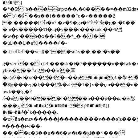
��ի}
�*�5ƭ"b���u\p/z��,�0����=��m32d
�b
}�i��s��i�����"o�>�����2
�i�����[a�u?t�v�9�ga� g�g�r�0��
�m�v�����ꅹl�-q�y���r���zuk ��%
�w�p ��b�x��?��*_� � l�!
�ü�ُ��u%|����҂'�-
�tt}k\񛺺>��vck࿅�"��sn^y��;��f�y��
g�v>m�'�b}>h���sk�i�7������u��iwk�xê�f��v^g�dݍ6
yb6s���#.n:a��5c�㡽
�a@ž�d�xґ���9�=��p�p�q�b�ϙ!.�ֆ>�
�$|g���
zg�l;���k�a>�1�}v��̗ҫm��i�u
uwk��˸g�?
ǽ�uĭ��9����r���n���p��@�\y䚲
���ݼz8�m��xǿ�r��6��=�b̻^���\��}�]}
�v��~��߄�`k�����.
�ϫ�n�mzv�����j��������v���ә]z���ի�
=����ͱw��-
��j��a�3��u��6�w�t��gǐ��~���(