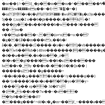
�ne��{/>�1[_�p��m��ru�^�����
���bzw��|���mӊ��>�f|> 7�힅�=�}
�oz]�v�(�γz85���<�wo2��ҕ�z3)o��
5j�� {;xoj�2 o��6�ԗ����i,��k|-�?
���j)ʒ���a��#���h�w��� l����
��۽nu�
v��sgk��i�~.��(o≖ˣn)�=o:��?
�g��£ߥ��m���v x,��h�/
â�i�_����c򴫳����·�х�e>�j�vh����t
��w6��xb�}4frve�������]j�����g�|
�d��ѧ���,�n�tm��_z�
�l�v��gf���l�w��b�ɕ{������
hz��v�_9y ���n�-��}6�|�])s�� |
�����u2t�� �g�����=
<��e�j��ئ����k���^/y����qi��}
��^[e����5��r�o����yo�5�y>
{���p�� ep�� 3d�0"c|
�ܹ1�ڕo��x��7w��<�o��
�9y#��0��d!?
����g���^=dd�c�ߩ�m=��jf_~����a��