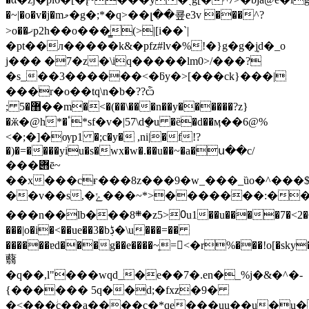
�~|�o�v�j�mމ�g�;*�q>��լ��쿞e3v ���^?
>o��ޚp2h��o���̳(>|[i��`|
�pt��л�����k&�pfz#lv�%!�}g�g�j͙d�_o
j��� �7�z�\iq�����lm0>/���?
�s_��3������<�ƃy�>[���ck}���|
���r�
o��tq\n�b�??ѽ
; 5�޸��m�<�(��\���n��y������?z}
�ӂ�@h֝*�ٴ*sf�v�|57\d݈�u �ȅ�d��ӎ��6@%
<�;�]�ѹp1 �;c�y� ,ni|�f!?
�)�=����yiu�s�wx�w�.��u��~�a�ս��c/
���݋ē~
��x���cғ���8z���9�w_���_ȕo�^���$
��v��s,�ݺ���~*>�������:��j�yp��j�<�h_qf�@�����ǟl��c a�#��{��o|
���n��lb���܍8�z5>᠐u1��u����7�<2�6?
���|o�i�<��ue��3�bڋ�\u���=��
������ɐd���g��e����~̥=<�r%���!o[�sky�
蘙
�q��,l"���wqd_�e��7�.en�_%j�&�^�-
{������ 5q��d;�fxz�9�
�<���ؗc��a����c�*qe���uu��u�u�a���g�2��݄�-#�;y����xg��& 8ơ��؋`9�q��