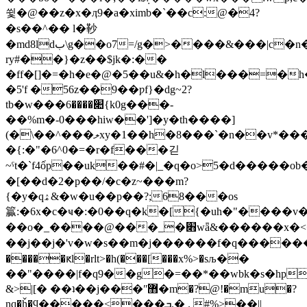
쓏�@��z�x�ӆ9�a�ximb�`��c:@�4?
�s��^�� l�䩖
�md8ldب\g��o7=/g�>����&���|c�n���ס��c*��˗����%̣e�'��זzpbh�8���
ry#��}�z��$jk�:��
�ff�[]�=�h�e�@�5��u&�h�l���=�
�5'f �56z��9��ƿf}�dg~2?
tb�w���׊����6{k0g���-
��%m�-0���hiw��']�y�th����]
(�\��^���ލxy�1��h�8���`�n��v*����p��
�{:�"�6^0�=�r�f���긷
~ˤt�`f4ốp��uk��#�|_�q�o>5�d�����ob
�[��d�2�p��/�c�z~���m?
{�y�qۿ&�w�u��p��?;68���os
籯:�6x�c�ҹ�:�0��q�k�[{�uh�"����v
��o�_����@���_�׋
wǟ&������x�<
��j��j�'v�w�s��m�ϳ������f�q�����
�����ԟl�rlt>�h(���[���x%>�sљ��
��"����|f�q9��g�=��*��wbk�s�hp
&>|[� ��ʇ��j���ʺ޻�m�?@!�mu�?
nq�ȟ�ϥ�����<���ܒ.� . #%>��||