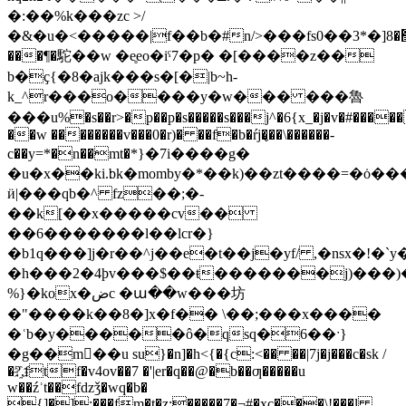
�:��%k���zc >/
�&�u�<�����|f��b�#n/>���fs޷�8[�*3��0[d}eq|~�������\�������i}
���¶�駝��w �e̥eo�iˤ7�p� �[����z��
b�ҫ{�8�ajk���s�[�|b~h-
k_^r���o����y�w��� ���魯
���u%�s��r>�p��p�s�����s���j^�6{x_�j�v�#���
��w ��������v���0�r)� ��f�b�ŕj�̢��\������-
c��y=*�n��mt�*}�7i����g�
�u�x��ki.׃bk�momby�*��k)��zt����=�ȯ����m�z
ӥ|���qb�^ fz��;�-
��k[��x�����cv��
��6�������l��lcr�}
�b1q���]j�r��^j��e�t��j�yf/ ,�nsx�ǃ�`y
�h���2�4ϸv���$��ŧ�������j)���)�
%}�kox�ضc �ա��w���坊
�"����k��8�]x�f�� \��;���x����
�ʿb�y�����ô�qsq�6��ˑ}
�g��m�ِ�u su}�n]�h<{�{c:<�� ��|7j�j���c�sk /
�?҈,ftf�v4ov��7 �'|er�q��@�b��ƣ�����u
w��źʾt��fǳǯ�wq�b�
{]�]:���fm�t�z:�����7�¬#�xc���\!���l