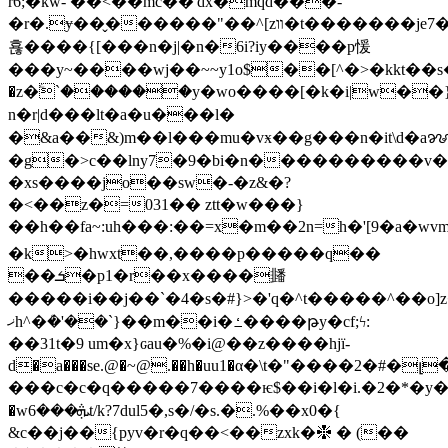
r6;�kw- ��<��mc��'dx�mqd���-
�r�.ɏ��̬������"��^[zװ�t�������je7�>�l*h���q��ׂf��q3bcb�la���w�
횮����{[���n�j|�n�6i?iy����p愋
���y~����wj��~~y1o$��[^�>�kkt��s�܏�}
�z�ۧ`������y�wo����[�k�i|w��
n�r|d���lt�a�u���l�
�&a��&)m��l���mu�vӿ��g���n�it\d�aꨍ��rڨ:���
�g�>c��lny7�9�bi�n����������v�
�xs����jo��sw�-�z&�?
�<��z�=031�� ztt�w���}
��h��fa~:uh���:��=x�m��2n=h�'[9�a�wvm���>͔���lˮ�nż���<���c
�k>�hwxt��,����p�����q��
��ܭ�p1�r��x����䪤
�����i��j��`�4�s�#}>� 'q�^t�����^��o]z
ޚh^�ܳ�'��`}��m��i�ߑ����թy�cf;ϟ:
��31t�9 um�x}ԍau�%�i@��z����hjї-
d�a���se.@�~@.��h�uu1�α�\t�"����2�#�լ�
���c�c�q�����7����ѥ$��i�l�i.�2�*�y���ǂ�������������eoژeq����#�jջϧ;�`
�wܞ���6t/k?7dul5�,s�/�s.�.%��x0�{
&c��j��{pyv�r�q��<��zxk�❇ � (��