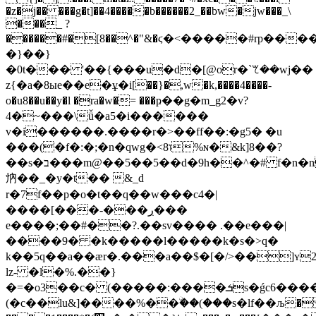
�z�j�� ���g�t]��4�����b������2_��bw�jw���_\
���_ ?
������#�[8��^�"&�ϛ�<�����#rp�����&vs�_3�6�"i���pt
�}��}
�0t��� '��{���u�d�[@or�`ꕎ��wj��
z{�a�8ыe��e�ұ�i[��}�,w�k,����4����-
o�u8��u��y�l �ra�w�= ���ҏ��g�m_g2�v?
4�~���\ǚ�a5�i������
v�i������.����r�>��ff��:�g5� �u
���(�f�:�;�n�
qwg�<8ו%ɴ�&k]8��?
��s�ב���m@��5��5��d�9h��^�# f�n�n�����l5>��b�2$z�
㶧��_�y�t�� &_d
r�7f��p�o�t��q��w���c4�|
����[���-���ڔ���
e����;��#��?.��sv���� .��e���|
����9� �k�����l�����k�s�>q�
k��5q��a��ӕr�.���a��$�[�/>��]ʏ2
lz- �l�%.��}
�=�o3��c� (�����:����ܭs�ǵc6�����r}
(�c��lu&]����%��ۨ��(���s�lf��љ�