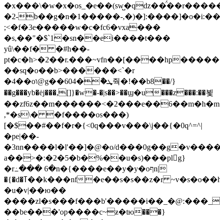
�x���\�w�x�os_�e��(sw̺�qǳ��̈́��r���
�2-b��g�n�1�����-,�)�]:����]�o�i:
;<�f�3e�����w�c�fc6�vxa���
�s,��"�$`1�sn��ei����t���
yû\��f� �#h��-
pt�c�h>�2��r.���~vfn��[����hp�����
��sq�o��b>������<`�r
�4��oו@g��604�ާ�ܜ줙�!��b8��/}
��g���yb�ėj���,[]}�w�-�|s��>��ϣ�u���z���:��뵟
��zf6z��m������<�2���e��6��m�h�
,*�s\� �f����os���)
[�$��#��f�r�{<0q���v���\j��{�0q^=^|
�pe|��-
�3nn����l�l'��]�@�o/d���0g��g�v����
a��>�:�2�5�b�%��u�s)���plg}
�r߸��� 6�n�{����e��y�y�oףn|
�{�d�ߠ��k���nf�e��s�s��z�r ~v�s�o��hӽ����/sσ���v�t�r
�u�v|��ю��
����zl�s���f���b'�����i��_�@:���_
��be���'op����c~ƶ�tю���}