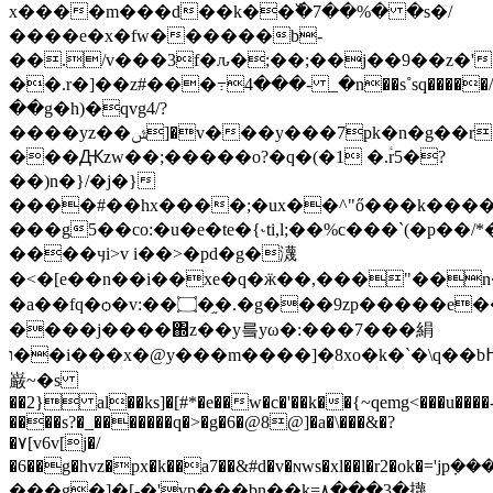
x����m���d��k��߰�7��%� �s�/
����e�x�fw������b-
��./v���3f�ԉ�;��;��j��9��z�
��.r�]��z#���߹4���- _�n��s˚sq�����/7{h�o�ix4@�e�ݖ�:����\ٔ>��
��g�h)�qvg4/?
����yz��ݜ]�v���y���7pk�n�g��r�z|^��e�7�t��9�`φ��pw�<�\��n
���Ԫzw��;�����o?�q�(�1 �.ؑr5�?
��)n�}/�j�}
����#��hx����;�ux��^"ő���k����
���g5��co:�u�e�te�{˞ti,l;��%c���`(�p��/*
����ӌi>v i��>�pd�g�瀎
�<�[e��n��i��xe�q�ӝ��,���"��
�a��fq�ѻ�v:��۝�֦�.�g���9zp�����e���#�.q�i7^�j!
����j����΍z��y릌yω�:���7���絹
ו��i���x�@y���m����]�8xo�k�`�\q��b߂pa�l %
巌~�s
��2} al��ks]�[#*�e��w�c�'��k��{~qemg<���u����
����s?�_�������q�>�g�6�@8@]�a�\���&�?
�۷[v6v[j�/
�6��g�hvz�px�k��a7��&#d�v�ɴws�xl��l�r2�
���g�]�[-�'vp���bn��k=۸���3�㩢