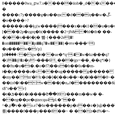
8�����0wa_բw7.s�����iioh�_d��x���w��ވ�ϛ}.q��z�
�
����c7y����g�o��ṃc�d��η��w�ڱ-
�n����>?
�����u��ķ¡(w����j���x�s�i1�
�u�n�
[���2p�zgrq�b(���� �2=jհ&ۭ�hl�th� ��-
�]��x��l�j� 뺋·{���2e[�!
�om��������pi��q7�w����}�ՠv���^}
�a���w�s'p}
ϸٵ����8�qw�t�'�ue�*q״-��w�kz���q?
�}��@�z�y~̶���6_���|gv=��_��q*l�}
��ftu�u�t�.�o�f7|��o�h��6s��m-
t��p����a�i.���ug�����g�����
�my�� m'�ϲ�d�]�[��o��>�j�l���8~�
��(of�\��w���j�nܝf���������&м����{�]44�ܖ�
s$"s��˭v}
�t�ݏ��k�i����ծ��09r���m��w� �-
��eg��pe�qtzecqu4pl.�"��
^�,p߰�v�:�o.e7�he������p�z��z�]sǵi��
릎|����f���y���8��~ � ��͕ϧ�d%�=-