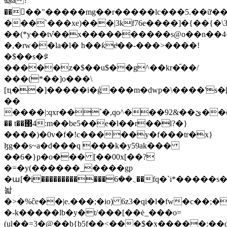
繇a?
��󴷶��"�����mg��r�����lc���5.��ữ�
���`���xe)���|3kf76e����]�{��{
��(*y��tv̎��x����������s@o��n��
�,�rw��la�l� h��ƙeͪ��-���>����!
�$��s�ꌒ
�����z�$��u$��g^��kr�֞��/
���(*��]o���\
[ҵ��]�����i�ǵ���m�dwp�\����'s�[
��
����|:qxr��`�,qo^���92&��ێ��e3�c�b�k{��&��d�s����r���vu�u���|l����|
�� t��΃4:m��be5��e�l��r��l?�}
����)�0v�f�!c�����y�f���tr�x}
ɮg��s~a�d���q ���k�y59ak���
��6�}p�o��� [��00x[��?
�=�y(������_����gp
�ա[�i������������܆��6��fq�`i*�����s��r�g�s��o�0�e�m����5��ڌ��(]g/:g��n���n�>�ny�]�i�t�l�g8�#��ed3���re�"�s߄��j��_�����yuͽ���ɾ��ţ,����~5�3:�sz���_c�����m;��l�s��%�o��a���(�
놟
�>�%ĉe��|e.���;�io) 6z3�qi�l�fw�c��;
�-k�����lb�y�t/���[��ė_���o=
(ul��=3�@��b{b5f��<���$�x�����:��d�d��ݍ����p�j�,�g�����u