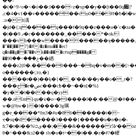
��?
�(�^9>o�<�ύ��:l���>z�xp��y��[t��0q׏|?
,c�4�v1��v�������cѻ0��#f�ƀ�l
.:o�b湡
�jd�{;ɥ����q���f�9q��z���u�`c�za��
�|��ޕ 9�c�������_�����*�ok/
���vh���w���������ʞ�����,ؽ��sj�
�"��]��! ?}�#/�z�mu�� �ec!
q�n��g��7��vk��s���cոsp����g�
��9ݗ���>��0��絤
���z2(0�.����0���~�hq�v�m��[>��
o������/,тo,�}
����t��)��ķ�{�_�'��/��y��o�_r�?
���خ�e�ضc���c߿��~��n[�%}
�y��l��t��q�yy
��.nʕm}qu�ϫ�o~�l����l��:��@�#�
w�@hw�}�l����3g㻒
g�e͵����*fm3�#u�86������i�~
ҿ�sq�d�����3����{�����u�n�ѻ�-
fc7�t�i��%\یכ��;���&������ r߇5�� oz���m7m��z{e�f�l>����ଡ଼��>�[�ԫ�d���>�wdo���f�å�b�c�����dh�1fmt�����o�
θ�^���&ͻ2�� sŉ�u�t=��i��.�z�#?�峺