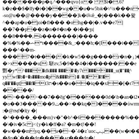
�������p�q.^���qvo{o� $i�.6?
k�z��$�lfy�i�]��wg��u�w5bӝ�\^\x���n
-so@u��@����y����]k�ϋ̋vǽ_�j���k��왗
^��ap�u�joi�fl��� �ohg��|�.v��e7|
��7��p��z�n�#�n� �i��ӡs|
��܃,����8ù�������)����
�%�%��ޝ*t����&_:���h;�[ا���i��ŷ���ɶc���d��5v|
���^��m-
���7�t���j�k�w5��g����r�n�ۏ)�=>�q�aep�w�����t�>]y�׽Ԭ��f�-
�>x����u[: 駢zv,5�9��4�i������)��e
酆�y*^����dk��� ��
��\�y7r������_u(�"��֢^
yy wf�b�=�s���mo�p&���b}� /�(� �!�
q��'��qt[��f�t3ת�s��u��iq��xl�[�r7i�#�]����3`s��̯�����|s�y���k7w��٫|>х�ϗ���l�k72�o@q~mv\���ss��}
����/
�>���>��7��ӗg'������0d�\b�an�i2
�o��3�����ݖ9��>��kq�l����ύwrm��yɣ>�����$�w@�����br@.�
:�@rӎf�l(y �|
�^����_���m}v�"�b^�6�������%��v�y.
�\�iv�5c j<{y�k�ff�a? �m�t|!��!
�w���myq.��a�~�`4�z`uocݔپ��(w�t��d�3�es��s���t!
�&s�`���dq����ѧr���do�/