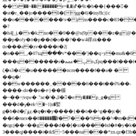
�� s��~��t������e=�,�|ߝ�ϥc�b��{���󑿾�
�st�r_��jo����ǒ�[gg�6|�inƴflc)}c
��o�������\v�ϝns����c�83ׂ��g
�?
�h4Ϳ_j,� v�k; no��9��@s(9p���z�g@�
��p�o!y�ӧ�p��d�o��?��w4礃zk���
օr���a�zv����r�2|
�n��_,�07պ���v*���']��q>y�mu&
���q������s�ݒ�ﵷeکpq���l���l��q�sf��ז/r�ʚ�
ζ�s3�z �u������ncm����f��a� �
��q�/
��w������_�����6���t��ś%��-
����-do��n�ተ}��楥
�~��>|vqw�꣧ac�'�ڬ��ِe:y�|��ρ_g�g
���d�ݹ�ek^�~1|u�嬜
g�h�d�j`ۈχ.�q�r�y����{��ȯ��^g��jc�|
��6�mex��׏�����8f�7���%x��ꕪ�m�d�d�ff\�?
�rgcj��<��g���d��[�xi����hd�#�y�k
3���qj����i�tk$~5���na���*zn.qz�f3