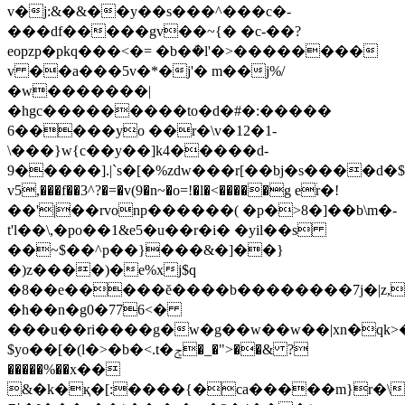
v�j:&�&��y��s���^���c�-
���df�����gv��~{� �c-��?
eopzp�pkq���<�= �b�ܳ�l'�>��������
v ��a���5v�*�j'� m��j%/
�w�������|
�h
gc���������to�d�#�:�����
6�����yo ��r�\v�12�1-
\���}w{c��y��]k4�����d-
9
�����].|`s�[�%zdw���r[��bj�s����d�$
v5,���f��3^?�=�v(9�n~�o=!�l�<�����g eۛr�!
��'|��rvonp������( �p�>8�]��b\m�-
t'l��\,�po��1&e5�u��r�i� �yil��s
��~$��^p��}���&�]��}
�)z����)�e%xj$q
�8��e�����ĕ����b��������7j�|z,�
�h��n�g0�776<�
���u��ri����g�w�g��w��w��|xn�qk>�
$yo��[�(l�>�b�<.t�ݮ�_�">��& ?
�����%��x��
&�k�қ�[:����{�ca�����m}r�\