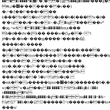
����1����*�(׽~�˼��}jgu���g�m���ϯ���g���@�
ԙ,z�׻�'�����'� �c��}
�;=�/[��l^���т�]��
k���zr�;�kv so�u��b�[���?w�d�
�'�vg��z�=�o�it>.�ڳ�sϣ*�l��i��o*
�ҙq.>w&~� �$]�� �m��i�l��&mܫ���
h�d��ưw�jk�� ���w�jم5�
�<"t
j#�w�.�m�<���ϣ����<��t��d訫
����b�b ����
�p��thd����twyp�[=����c����
��o'��lxyu��d���3\���l�x���e��h
��m��d�_��#u�n��o�<��
nvz�,�j�=z'�o7>�ʺ�vq�� 6q/{m���l�֢
�g�3��j�;���tn�����b-
�
��uʘ�iz�� 5�y^uo�q�.
�mk��a�����ũpxσ�׸�$�|]������ƃ�;����tu�e���r(6ro?
w)�"
w�ܣ��y �� ����7[ 6ku��kɻ�sl {��d
v������n�l%-
�\f�k[d:�����g����/r�ɋ�/r��2� nu�� ��1�=�&>
ɕ27¯��ߕ�h�]2�ُ����^z����wz���ko��c���uѳ&'�3�6���}s9[˃�]0h���=���z��g*n�se�f?
���n/