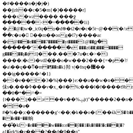
�#����n�j�j�)
��j|zh��c�5�m{�]�����r]
���x�wz���� ���ջ
������<�=�����1i}
�ݚ�@�)w�_ic0q�ѻ�d֎�t2�r�c�5t~@��(�/:eճ�/
��c�u�򯟆 ��m��oog�l7y
����aε
�i@���e����7�����yt����1@��ք�|
������"������e ���z6��)�������
g���]��ş�ϕ:l]���.���7u�r.�>�}
����:�ci�vǆ�҉��o�w���2���{=�p�?/
�a\��q��ͳ�m�¶��n�k}羟 v|�fnq�޷��
��ig�����^�1}
�1�e��l�3�%ļ���}e:��u��w�n��пhnqo
佅s�.���ߢ���v�x_�#�%;���l�f����t9bnv��%^ڡ�3`ͷ�a��f\�o�e��{\�&�g������n�ޕ��կ����|
��8�*�/^�=
{t���:j��;e��v��%ݓjr)"�����2��n��%ʘi�y��ǔu��a��m�lp�6��[�a0%���j7���ha�
�[�a�
#�%��;c������g'<��;�k��o�{��ќk$�\b��z\��j
�t�e��=��ĭ䖮
��͆�kl>�e����w��̴�o:e��ŷ��1�k�8��!�c���[�?
a1�֕ark%�z���?��d�ϥ��n"