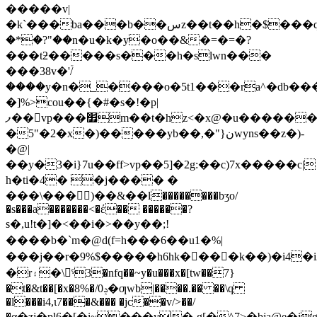
�����v|
�k`���ba���b��سz��t��h�$���qc��ϋ�ڞ�n��1٘
�*�?"��n�u�k�y�o��&�=�=�?
���tƻ�����s���h�slwn���
���38v�'ۡ/
����y�n�_����o�5t1���ra^�db��
�]%>cou��{�#�s�!�p|
ފ��񹭆vp���׿m��t�hz<�x@�u���������n�o� ���<�!.��k�޵���4���.w;=u���a��������͕����j���q��s�\)��h�,�
�5"�2�x�)�����yb��,�"}نwyns��z�)-
�@|
��y�3�i}7u��ff>vp��5]�2g:��c)7x�����c|
h�ti�4� �ϳ���� �
���\���)��&��l��������bʒo/
�s���a�������<�έ�� ������?
s�,u!t�]�<��i�>��y��;!
����b�`m�@d(f=h���6��u1�%|
���j��r�9%$�����h6hk�󗜼���k��)�i4�i
�r۽�\ˤ3�nfq��~y�u���x�[tw��7}
�t�&t��[�x�8%�/0ݚ�ƣwb|����.�� ��\q
�l���i4,ɩ7���&��� �jc��v/>��/
�α�zj�pl6�[�į~���y�ˎg[�^7>�bja@e�i