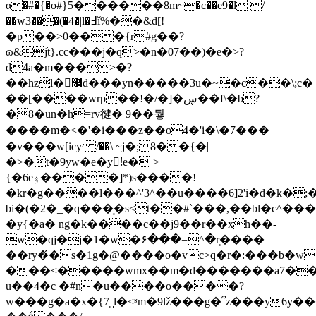
α�#�{�o#}5������8m~�c��e9�l /
��w3���(�4�|l�߃ǐ%��&d[!
�p��>0���{r#g��?
ɷ&߭jt}.cc���j�q>�n�07��)�e�>?
d4a�m���>�?
��hzl�޹d���yn�����3u�~�c��\;c�
��[����wrp��!�/�]�ڛ��f\�b?
�8�un�h=rv徤� 9��뒇
����m�<�'�i���z��o4�'i�\�
7���
�v���w[icy׳ /��\ ~j�;8��{�|
�>�t�9yw�e�y!ْe� >
{�6eۉ����]*)s����!
�kr�g����l���^'3^��u����6]2'i�d�k�
bi�(�2�_�q���͔�s<t��#`���,��bl�c^�
�y{�a� ng�k����c��j9��r��xh��-
w�qj�j�1�w�۶���=^�r̘����
��ry�́�s�1g�@����o�vc>q�r�:���b�w_
���<�����wmx��m�d�������a7��c
u��4�c �#n�u����o����?
w���g�a�x�{7
˽l�<ʶm�9lž���g�՞z���y6y�