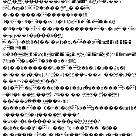
� �{�������a�%׉�/��5*hbe9ާ�v��b
r1�ɱ�}?ޫ�r���@"ڔ� ��/
�v��r���\������b��徸
d�5�~6�i��xs{򌮌�ǭg���/� ���n�컜
�\6�e�"�a�\
�y��������t�<�qu�g>
�~gqs��1�p���h�
�j~�bb8�[��`�w1t�xܐ���o�mż��}s� ���-�
g��@���!
ы�8�d�b�wq�kr����5�g�:.=j8�l��m��}\>��erna=�
겯m��is�7�8��o�>dl噷
�{�\�k������\k�8�ӑ:�k�.?�u��؋ަq�|
�u��l�q�,�q{,32�ޣ{���w��w=�̈́��gl�k�πw��κ��c�w`# u�0�މ�_w��u�}]�x���c�o�"�ÿ]$�5��1ց��s����y��\����x��
� �=<>?��?��?
�{��g���of���{�dտ�a��o���<�㇯
~�ff�ht���� ~7%�� ��>���}
��ô��۵��� ��9~f8!
�s��c�\��_0�=�)�o@ kb�q������mr{h��r�)��c��b8
<�����xj�������?
�ws�1�6�����oq���g��?
�ob�o�o�hߟ�>_��ɀ_"c <��5?��_�f��
�q�y̕��i�%�c�9�m������m�e�o��|