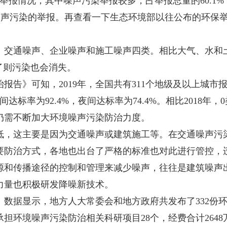
举报情况，其中噪声污染举报较多，占举报总量的60.1
工噪声污染的举报。再查看一下生态环境部以往公布的环保
交通噪声、企业噪声和施工噪声四类。相比大气、水和土
了则污染也会消失。
报告》可知，2019年，全国共有311个地级及以上城
间达标率为92.4%，夜间达标率为74.4%。相比2018年，
仍需不断加大环境噪声污染防治力度。
，这主要是因为交通噪声或建筑施工等。在交通噪声污染
要防治方式，各地也出台了严格的标准也对此进行管控，
和传播途径的控制和管理来减少噪声，往往是建筑噪声出
力量也积极研发降噪新技术。
据显示，地方人大常委会和地方政府共发布了332份环
担环境噪声污染防治相关科研项目28个，经费合计2648