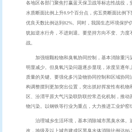
各地区各部门聚焦打赢蓝天保卫战等标志性战役，
水质断面比例上升8.9个百分点，劣五类断面比例下降
优良天数比例达到82%。同时，我国生态环境保
犹如逆水行舟，不进则退。要坚持方向不变、力度
战。
加强细颗粒物和臭氧协同控制，基本消除重污染
明显减少。但臭氧污染问题逐步显现，浓度呈逐年
质量的关键。要强化多污染物协同控制和区域协同
构调整摆到更加突出位置，突出抓好挥发性有机物
区、汾渭平原大气污染联防联控常态化机制，推动
物污染。以钢铁等行业为重点，大力推进工业炉窑
治理城乡生活环境，基本消除城市黑臭水体。近
改，地级及以上城市建成区黑臭水体消除比例达86