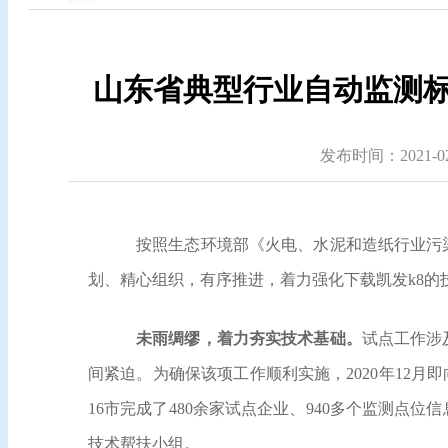
山东省典型行业自动监测标
发布时间：2021-02-
按照生态环境部《火电、水泥和造纸行业污
划、精心组织，有序推进，着力强化下载凯发k8
未雨绸缪，着力夯实技术基础。
试点工作涉
间紧迫。为确保该项工作顺利实施，
2020
年
12
月即
16
市完成了
480
余家试点企业、
940
多个监测点位信
技术帮扶小组。