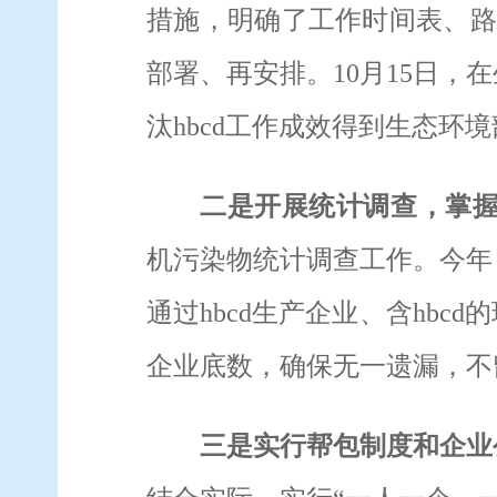
措施，明确了工作时间表、路
部署、再安排。
10
月
15
日，在
汰
hbcd
工作成效得到生态环境
二是
开展统计调查，掌
机污染物统计调查工作。今年
通过
hbcd
生产企业、含
hbcd
的
企业底数，确保无一遗漏，不
三是
实行帮包制度和企业