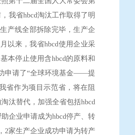
按照第十二届全国人大常委会第
前，我省
hbcd
淘汰工作取得了明
d
生产线全部拆除完毕，生产企
5
月以来，我省
hbcd
使用企业采
已基本停止使用含
hbcd
的原料和
功申请了“全球环境基金——提
我省作为项目示范省，将在阻
的淘汰替代，加强全省包括
hbcd
帮助企业申请成为
hbcd
停产、转
，
2
家生产企业成功申请为转产