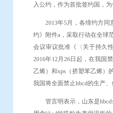
入公约，作为首批签约国，为
2013
年
5
月，各缔约方同
约》附件
a
，采取行动在全球
会议审议批准《〈关于持久
2016
年
12
月
26
日起，在我国
乙烯）和
xps
（挤塑苯乙烯）
我国将全面禁止
hbcd
的生产、
管言明
表示，
山东是
hbcd