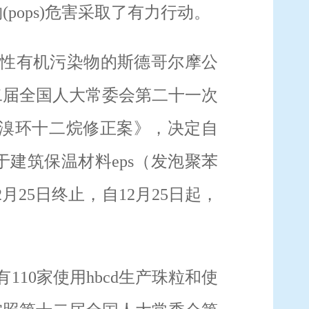
物
(pops)
危害采取了有力行动。
性有机污染物的斯德哥尔摩公
二届全国人大常委会第二十一次
溴环十二烷修正案》，决定自
于建筑保温材料
eps
（发泡聚苯
2
月
25
日终止，
自
12
月
25
日起，
有
110
家使用
hbcd
生产珠粒和使