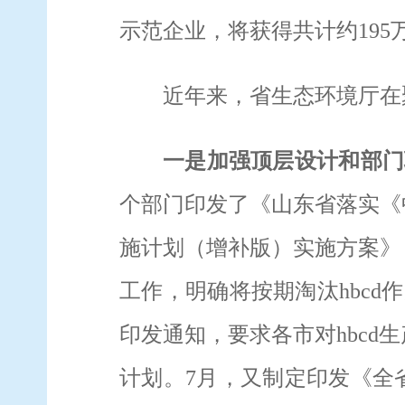
示范企业，将获得共计约
195
近年来，省生态环境厅在
一是
加强顶层设计和部门
个部门印发了《山东省落实《
施计划（增补版）实施方案》
工作，明确将按期淘汰
hbcd
作
印发通知，要求各市对
hbcd
生
计划。
7
月，又制定印发《全