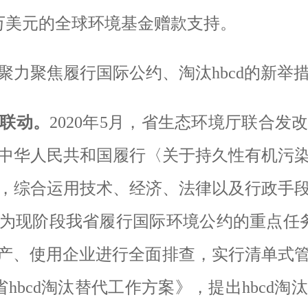
万美元的全球环境基金赠款支持。
聚力聚焦
履行国际公约
、
淘汰
hbcd
的新举
联动。
2020
年
5
月，省生态环境厅联合发
中华人民共和国履行〈关于持久性有机污
，综合运用技术、经济、法律以及行政手
为现阶段我省履行国际环境公约的重点任
产、使用企业进行全面排查，实行清单式
省
hbcd
淘汰替代工作方案》，提出
hbcd
淘汰