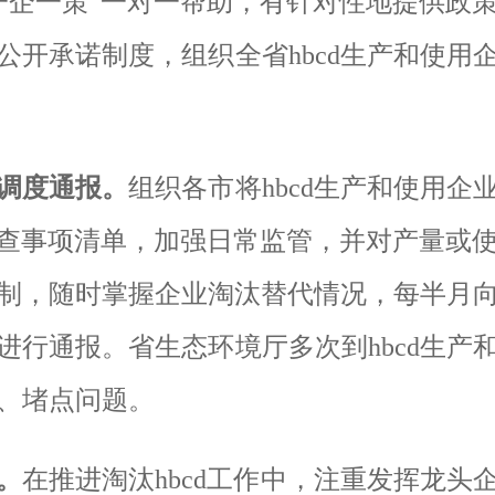
一企一策”一对一帮助，有针对性地提供政
公开承诺制度，组织全省
hbcd
生产和使用
调度通报。
组织各市将
hbcd
生产和使用企
抽查事项清单，加强日常监管，并对产量或
制，随时掌握企业淘汰替代情况
，
每半月
进行通报
。省生态环境厅多次到
hbcd
生产
、堵点问题。
。
在推进淘汰
hbcd
工作中，注重发挥龙头