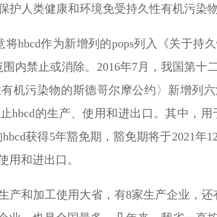
保护人类健康和环境免受持久性有机污染
意将
hbcd
作为新增列的
pops
列入《关于持久
范围内禁止或消除。
2016
年
7
月，我国第十
性有机污染物的斯德哥尔摩公约〉新增列六
禁止
hbcd
的生产、使用和进出口。其中，用
的
hbcd
获得
5
年豁免期，豁免期将于
2021
年
1
使用和进出口。
生产和加工使用大省，有
8
家生产企业，还