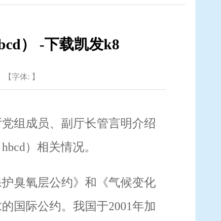
d） -下载凯发k8
【字体: 】
厅党组成员、副厅长管言明介绍
（
hbcd
）相关情况。
保护臭氧层公约》和《气候变化
求的国际公约。我国于
2001
年加