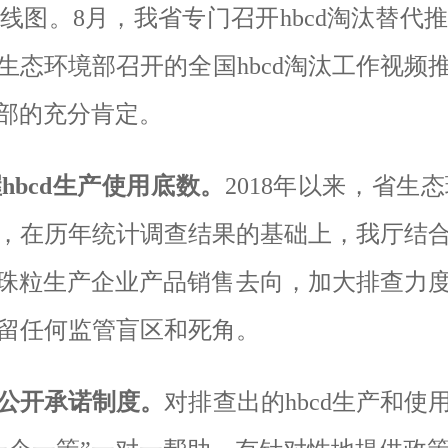
线图。
8
月，我省专门召开
hbcd
淘汰替代
生态环境部召开的全国
hbcd
淘汰工作视频
部的充分肯定。
握
hbcd
生产使用底数。
2018
年以来，省生态
，在历年统计调查结果的基础上，我厅结
珠粒生产企业产品销售去向，加大排查力
留任何监管盲区和死角。
公开承诺制度。
对排查出的
hbcd
生产和使