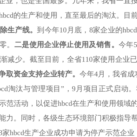
企业，也是全国最多。几年来，我省一直
hbcd
的生产和使用，直至最后的淘汰。目
除生产线。
到今年
10
月底，
8
家企业的
hbc
零。
二是使用企业停止使用及销售。
今年
逐渐减少。截至目前，全省
110
家使用企业
争取资金支持企业转产。
今年
4
月，我省成
bcd
淘汰与管理项目”，
9
月项目正式启动。
示范活动，以促进
hbcd
在生产和使用领域
能力。同时，各级生态环境部门积极指导
3
家
hbcd
生产企业成功申请为停产示范企业