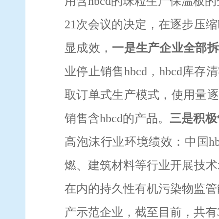
用含
hbcd
的珠粒生产保温板的
21
次会议的决定，在逐步压缩
显成效，
一是生产企业全部拆
业停止销售
hbcd
，
hbcd
库存清
取订单式生产模式，使用量
销售含
hbcd
的产品。
三是积极
高泡沫行业环境绩效：中国
h
燃、建筑材料等行业开展技术
在内的持久性有机污染物监管
产示范企业，截至目前，共有