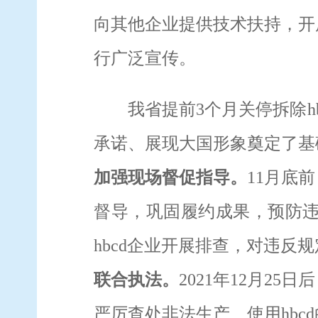
向其他企业提供技术扶持，开
行广泛宣传
。
我省提前
3
个月关停拆除
h
承诺、展现大国形象奠定了基
加强现场督促指导。
11
月底前
督导，巩固履约成果，预防
hbcd
企业开展排查，对违反规
联合执法。
2021
年
12
月
25
日后
严厉查处非法生产、使用
hbcd