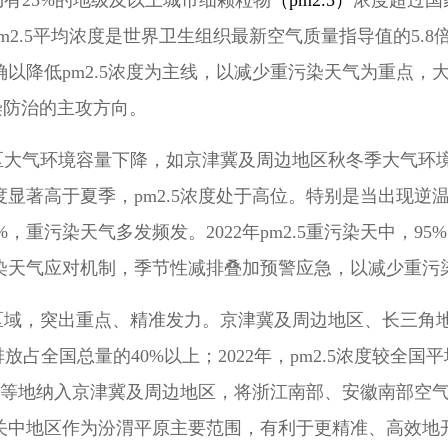
国仍有25%的地级及以上城市细颗粒物
（pm
2.5
）
浓度超过国
m
2.5
平均浓度是世界卫生组织最新空气质量指导值的5.8倍
以降低pm
2.5
浓度为主线，以减少重污染天气为重点，
染防治的主攻方向。
区大气环境容量下降，如京津冀及周边地区秋冬季大气环境
显著高于夏季，pm
2.5
浓度处于高位。特别是当出现逆
%，重污染天气多发频发。2022年pm
2.5
重污染天中，95
染天气应对机制，季节性减排叠加预警应急，以减少重污
区域，突出重点、精准发力。京津冀及周边地区、长三角
放占全国总量的40%以上；2022年，pm
2.5
浓度较全国平均
等地纳入京津冀及周边地区，将浙江南部、安徽南部空气
关中地区作为汾渭平原主要范围，有利于更精准、高效地