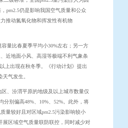
家二级标准，全国pm
2.5
重污染占人为因
，pm
2.5
仍是影响我国空气质量和公众
大力推动氮氧化物和挥发性有机物
容量比春夏季平均小30%左右；另一方
温、近地面小风、高湿等极端不利气象条
%以上出现在秋冬季。《行动计划》提出
染天气发生。
地区、汾渭平原的地级及以上城市数量仅
分别偏高48%、10%、52%。此外，将
质量较好且对区域pm
2.5
污染影响较小
开展区域空气质量联防联控，同时减少对