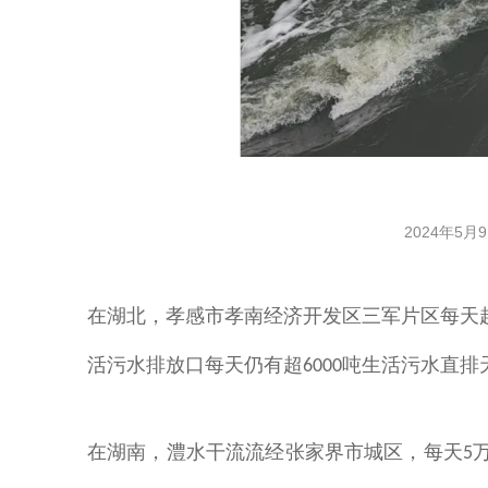
2024年5
在湖北，
孝感市孝南经济开发区三军片区每天
活污水排放口每天仍有超
吨生活污水直排
6000
在湖南，
澧水干流流经张家界市城区，每天
5