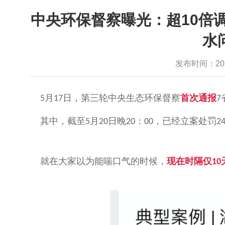
中央环保督察曝光：超10倍
水
发布时间：2024-
月
日，第三轮中央生态环保督察
首次通报
5
17
7
其中，截至
月
日晚
：
，已经立案处罚
5
20
20
00
2
就在大家以为能喘口气的时候，
现在时
隔仅
10