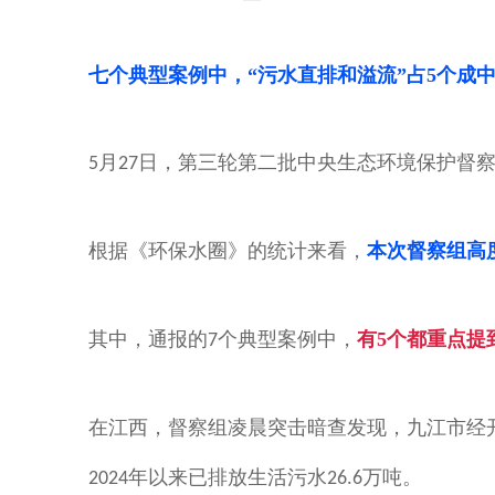
七个典型案例中，“污水直排和溢流”占5个
成
月
日，第三轮第二批中央生态环境保护督
5
27
根据《环保水圈》的统计来看，
本次督察组高
其中，通报的
个典型案例中，
有5个都重点提
7
在江西，
督察组凌晨突击暗查发现，
九江市经
年以来已排放生活污水
万吨。
2024
26.6