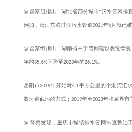
督察组指出，
湖北省部分城市“污水管网排
◎
例如，清江东路过江污水管道
年
月就已
2021
6
督察组指出，湖南省
由于管网建设改造缓慢
◎
年的
下降至
年的
。
35.6%
2023
26.1%
岳阳市
年开始对
平方公里的小港河汇
2019
4.1
取河道截污的方式；
年至
年张家界市
2019
2023
督察发现，重庆市城镇排水管网排查整治
◎