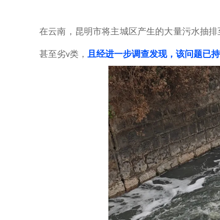
在云南，
昆明市将主城区产生的大量污水抽排
甚至劣
类，
且经进一步调查发现，该问
题已持
v