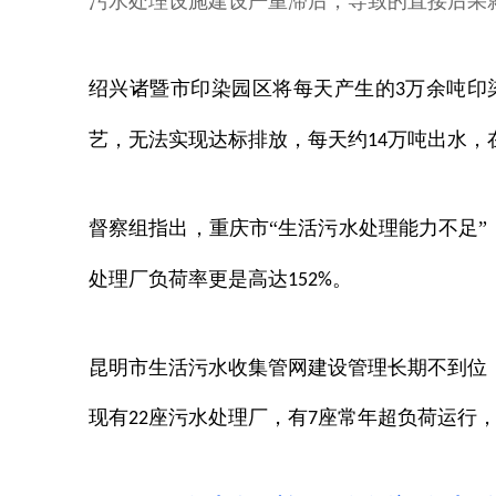
污水处理设施建设严重滞后，导致的直接后果
绍兴诸暨市印染园区将每天产生的
万余吨印
3
艺，无法实现达标排放
，每天约
万吨出水，
14
督察组指出，重庆市“生活污水处理能力不足”
处理厂负荷率更是高达
。
152%
昆明市生活污水收集管网建设管理长期不到位
现有
座污水处理厂，
有
座常年超负荷运行
22
7