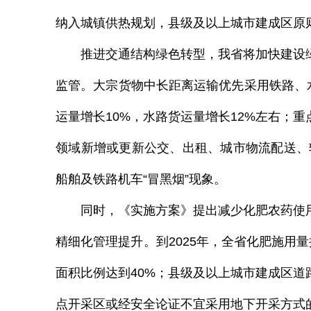
纳入城镇供热规划，县级及以上城市建成区原
推进交通结构绿色转型，我省将加快建设绿
监管。大宗货物中长距离运输优先采用铁路、
运量增长
10%
，水路货运量增长
12%
左右；重
领域新增或更新公交、出租、城市物流配送、
船舶及铁路机车“冒黑烟”现象。
同时，《实施方案》提出减少化肥农药使用
精细化管理提升。到
2025
年，全省化肥施用量
面积比例达到
40%
；县级及以上城市建成区道
点开采区或经安全论证不宜采用地下开采方式