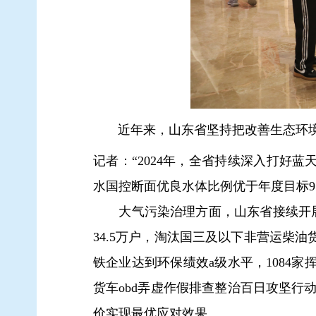
近年来，山东省坚持把改善生态环
记者：“2024年，全省持续深入打好蓝
水国控断面优良水体比例优于年度目标9
大气污染治理方面，山东省接续开展第
34.5万户，淘汰国三及以下非营运柴油
铁企业达到环保绩效a级水平，1084
货车obd弄虚作假排查整治百日攻坚
价实现最优应对效果。