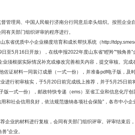
监督管理局、中国人民银行济南分行同意后牵头组织。按照企业
会同有关部门组织评审的程序进行。
质中小企业梯度培育和成长帮扶系统（http://tdpy.smesd.c
（5月9日至5月16日开放），在线申报2022年度山东省“瞪羚”“独
，企业须根据实际情况补充或修改完善相关内容，提交审核。完成
他佐证材料一同装订成册（一式一份），并准备pdf电子版，及
企业进行初审核实，于5月20日前完成线上推荐，并于5月25日
子版一式一份），邮政特快专递（ems）至省工业和信息化厅创
信用和社会信用良好，依法规范缴纳各项社会保险”，各市中小企
推荐企业的材料进行复核，会同有关部门组织评审。评审结束后
角兽”企业。