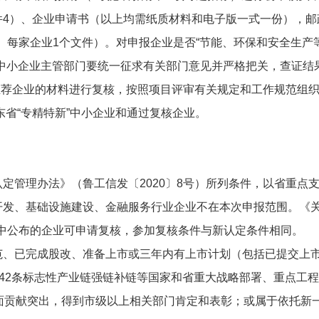
4）、企业申请书（以上均需纸质材料和电子版一式一份），邮
描、每家企业1个文件）。对申报企业是否“节能、环保和安全生
市中小企业主管部门要统一征求有关部门意见并严格把关，查证结
推荐企业的材料进行复核，按照项目评审有关规定和工作规范组
东省“专精特新”中小企业和通过复核企业。
定管理办法》（鲁工信发〔2020〕8号）所列条件，以省重点支
发、基础设施建设、金融服务行业企业不在本次申报范围。《关
号）中公布的企业可申请复核，参加复核条件与新认定条件相同。
范、已完成股改、准备上市或三年内有上市计划（包括已提交上
省42条标志性产业链强链补链等国家和省重大战略部署、重点工
面贡献突出，得到市级以上相关部门肯定和表彰；或属于依托新