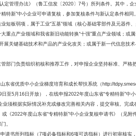
业认定管理办法》（鲁工信发〔2020〕7号）所列条件。其中，
“专精特新”中小企业可申请复核，参加复核条件与新认定条件相同
业短板弱项，属于工业“五基”领域（核心基础零部件及元器件
大重点产业领域和我省新旧动能转换“十强”重点产业领域；或属
产业链开展关键基础技术和产品的产业化攻关；或属于新一代信息技
主管部门负责组织初核和推荐工作，对申报企业坚持标准、严格
质中小企业梯度培育和成长帮扶系统（http://tdpy.smesd.c
口（5月9日至5月16日开放），在线申报2022年度山东省“专精特新
企业须根据实际情况补充或修改完善相关内容，提交审核。完成在
）或《2022年度山东省“专精特新”中小企业复核申请书》（见附
部门。
申请书所列指标（7项必备指标和6项可选指标）进行初审核实，于