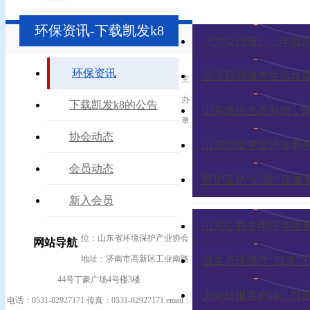
环保资讯-下载凯发k8
《大众日报》：年底
环保资讯
临沂启动城市生活垃
主
办
下载凯发k8的公告
山东推进生态补偿，既
单
协会动态
山东印发突发环境事
会员动态
呵护蓝色“心脏” 疏通
新入会员
山东公布去年环境质
位：山东省环境保护产业协会
网站导航
地址：济南市高新区工业南路
省生态环境厅“四进”
44号丁豪广场4号楼3楼
大众日报客户端：打造
电话：0531-82927171 传真：0531-82927171 email：