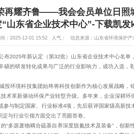
 殊荣再耀齐鲁——我会会员单位日
定“山东省企业技术中心”-下载凯发k
：2025-12-01 15:52
人气：
信息来源：山东省环境保护产
公布
2025
年新认定（第
32
批）山东省企业技术中心名单
丰硕的研发转化成果与广泛的行业影响力，成功入选，
城投环境科技集团始终将科技创新作为核心发展战略，锚
以技术革新驱动环保产业转型升级。多年来，企业深耕环
或参与制定国家、行业标准
4
项，先后获评国家级高新技
积淀与行业引领方面交出了亮眼答卷。
发的
“多源废物耦合硫基自养深度脱氮技术及装备”，创新