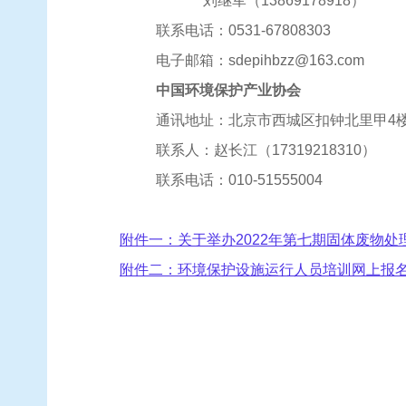
刘继军（
1
3869178918）
联系电话：
0531-67808303
电子邮箱：
sd
epihbzz@163.com
中国环境保护产业协会
通讯地址：北京市西城区扣钟北里甲
4
联系人：赵长江（
17319218310）
联系电话：
0
10-51555004
附件一：
关于举办2022年第七期固体废物
附件二：
环境保护设施运行人员培训网上报