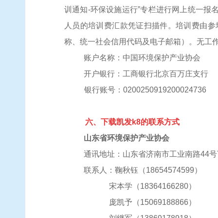
训通知-环保设施运行”专栏进行网上统一
人员的培训费汇款凭证扫描件。培训费由参
称、统一社会信用代码及电子邮箱）。无工
账户名称：中国环境保护产业协会
开户银行：工商银行北京百万庄支行
银行账号：
0200250919200024736
六、下载凯发k8的联系方式
山东省环境保护产业协会
通讯地址：山东省
济南市工业南路
44
联系人：
鞠秋钰（
18654574599）
宋本学（
18364166280）
庞凯予（
15069188866）