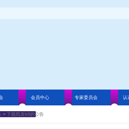
会
会员中心
专家委员会
认
心
>
下载凯发k8的公告