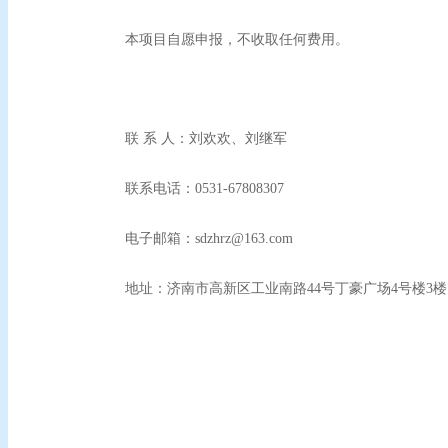
本项目自愿申报，不收取任何费用。
联
系
人：
刘欢欢、刘继军
联系电话：
0531-67808307
电子邮箱：
sdzhrz@163.com
地址：济南市高新区工业南路
44
号丁豪广场
4
号楼
3
楼
山东省环境
20