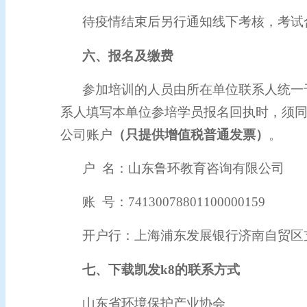
待疫情结束后
另行通知
线下考核，
考试
六
、报名及缴费
参加培训的人员由所在单位联系人统一于
系人填写本单位参培学员报名回执时，须
账户
（只提供增值税普通发票）
。
公司
户 名：山东鲁环教育咨询有限公司
账 号：74130078801100000159
开户行：上海浦东发展银行济南自贸区
七、下载凯发k8的联系方式
山东省环境保护产业协会