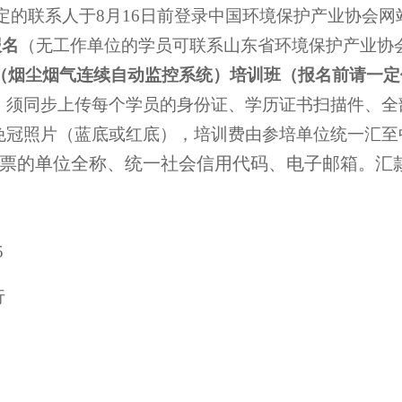
定的联系人于
8
月
16
日
前登录中国环境保护产业协会网
报名
（
无工作单位的
学员可
联系
山东省
环境保护产业
协
（
烟尘烟气
连续自动监控系统）
培训班
（报名前
请一定
，须同步上传每个学员的身份证、学历证书扫描件、全
免冠照片（蓝底或红底），培训费由参培单位统一汇至
票的单位全称、统一社会信用代码、电子邮箱
汇
。
5
行