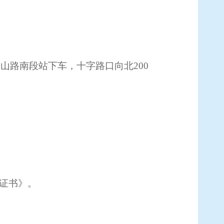
子山路南段站下车，十字路口向北
200
证书》
。