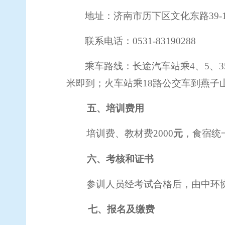
地址：济南市历下区文化东路
39-
联系电话：
0531-83190288
乘车路线：长途汽车站乘
4、5、3
米即到；火车站乘
18
路公交车到燕子
五、培训费用
培训费、
教材费
2000
元
，
食宿统
六、考核和证书
参训人员经考试合格后，由
中环
七、
报名及缴费