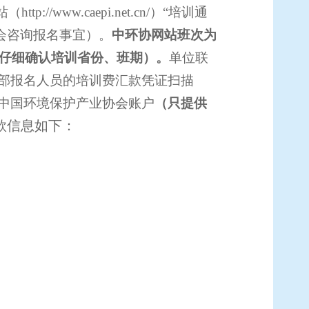
站（
http://www.caepi.net.cn/
）“培训通
会咨询
报名
事宜）
。
中环协网站
班次为
仔细
确认培训省份
、班期）
。
单位联
部报名人员的培训费汇款凭证扫描
中国环境保护产业协会账户
（只提供
款信息如下：