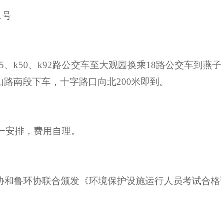
1
号
5、k50、k92
路公交车至大观园换乘
18
路公交车到燕
山路南段下车，十字路口向北
200
米即到。
一安排，费用自理。
协和
鲁
环协联合颁发《环境保护设施运行人员考试合格