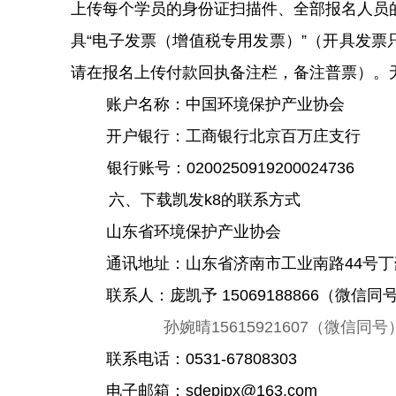
上传每个学员的身份证扫描件、全部报名人员
具
“电子发票（增值税专用发票）”（开具发票
请在报名上传付款回执备注栏，备注普票）。
账户名称：中国环境保护产业协会
开户银行：工商银行北京百万庄支行
银行账号：
0200250919200024736
六、下载凯发k8的联系方式
山东省环境保护产业协会
通讯地址：山东省
济南市工业南路
44号
联系人：庞凯予 15069188866（微信同
孙婉晴
15615921607（微信同号
联系电话：
0531-67808303
电子邮箱：
sd
epipx@163.com