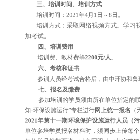
三、培训时间
、
培训方式
培训时间：
20
2
1
年
4
月
1
日～
8
日
。
采取网络
视频
方式
。
学习
培训方式：
加考试。
四
、培训费用
培训费、
教材费等
2
2
00
元
/人
。
六、考核和证书
参训人员经考试合格后，由
中环协和
鲁
七、
报名及缴费
参加培训的学员须由所在单位指定的
知-环保设施运行”专栏进行
网上统一报名
（
2021年第十一期
环境保护
设
施运行人员
（
污
单位参培学员报名材料时，须同步上传每个