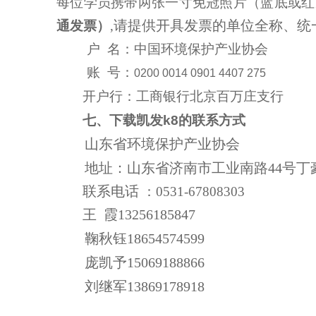
每位学员携带两张一寸免冠照片（蓝底或红
请提供开具发票的单位全称、统
通发票）
,
户 名：中国环境保护产业协会
账 号：
0200 0014 0901 4407 275
开户行：工商银行北京百万庄支行
七
、下载凯发k8的联系方式
山
东省环境保护产业协会
地址：山东省
济南市工业南路44号丁
联系电话
：
0531-67808303
王
霞13256185847
鞠秋钰18654574599
庞凯予15069188866
刘继军1
3869178918