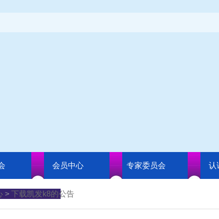
会
会员中心
专家委员会
认
心
>
下载凯发k8的公告