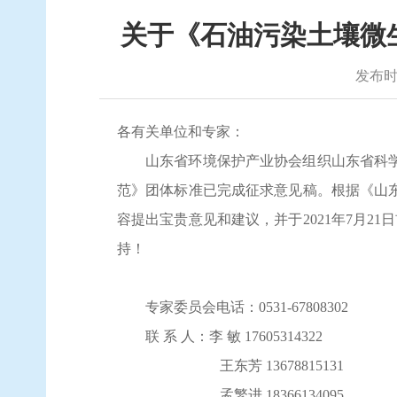
关于《石油污染土壤微生
发布时间
各有关单位和专家：
山东省环境保护产业协会组织
山东省科
范》团体标准已完成征求意见稿。根据《山
容提出宝贵意见和建议，
并于
2021
年
7
月
21
日
持！
专家委员会
电话
：
0531
-
67808302
联
系
人
：
李
敏
17605314322
王东芳
13678815131
孟繁进
18366134095