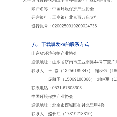
人学员请直接联系山东省环境保护产业协会报名。
账户名称：中国环境保护产业协会
开户银行：工商银行北京百万庄支行
银行账号：
0200250919200024736
八、下载凯发k8的联系方式
山东省环境保护产业协会
通讯地址：山东省
济南市工业南路
44号丁豪广
联系人：王
霞（
13256185847）
鞠秋钰（
18
联系人：
庞凯予（
15069188866）
刘继军（
1
联系电话：
0531-67808303
中国环境保护产业协会
通讯地址：北京市西城区扣钟北里甲
4楼
联系人：
赵长江（
17319218310）