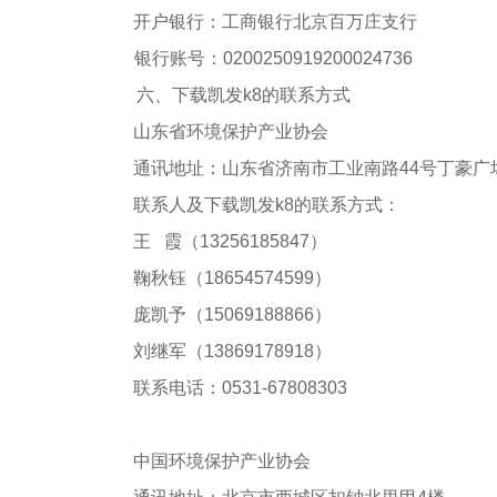
开户银行：工商银行北京百万庄支行
银行账号：
0200250919200024736
六、下载凯发k8的联系方式
山东省环境保护产业协会
通讯地址：山东省
济南市工业南路
44号丁豪广
联系人及下载凯发k8的联系方式：
王
霞（
13256185847）
鞠秋钰（
18654574599）
庞凯予（
15069188866）
刘继军（
13869178918）
联系电话：
0531-67808303
中国环境保护产业协会