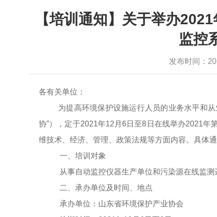
【培训通知】关于举办202
监控
发布时间：2021-
各有关单位：
为提高环境保护设施运行人员的业务水平和从
协
”），定于202
1
年
12
月
6
日至
8
日在线举办
202
1
年
维技术、经济、管理、政策法规等方面内容。
具体通
一、培训对象
从事
自动监控仪器生产单位和污染源在线监测
二、承办单位及时间、地点
承办单位：
山东
省环境保护产业协会