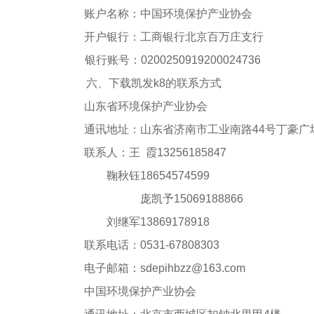
账户名称：中国环境保护产业协会
开户银行：工商银行北京百万庄支行
银行账号：
0200250919200024736
六、下载凯发k8的联系方式
山东省环境保护产业协会
通讯地址：山东省
济南市工业南路
44号丁豪广
联系人：王
霞
13256185847
鞠秋钰
18654574599
庞凯予
15069188866
刘继军
13869178918
联系电话：
0531-67808303
电子邮箱：
sdepihbzz@163.com
中国环境保护产业协会