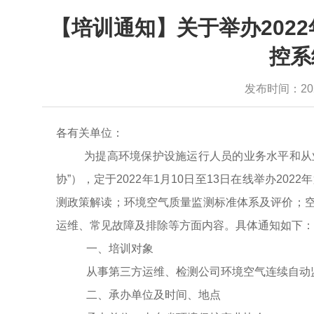
【培训通知】关于举办202
控系
发布时间：2021-
各有关单位：
为提高环境保护设施运行人员的业务水平和从
协
”），定于202
2
年
1
月
10
日至
13
日在线举办
202
2
年
测政策解读；环境空气质量监测标准体系及评价；
运维、常见故障及排除等方面内容。
具体通知如下：
一、培训对象
从事第三方运维
、检测公司环境空气
连续
自动
二、承办单位及时间、地点