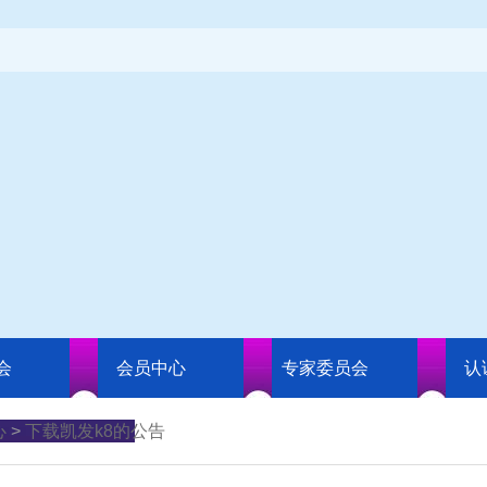
会
会员中心
专家委员会
认
心
>
下载凯发k8的公告