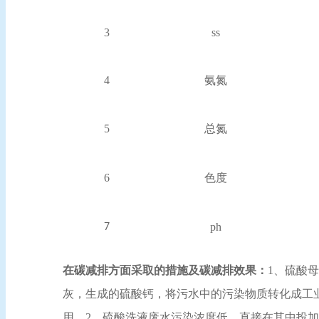
3
ss
4
氨氮
5
总氮
6
色度
ph
7
在碳减排方面采取的措施
及碳减
排效果：
1、硫酸
灰，生成的硫酸钙，将污水中的污染物质转化成工
用。
2、硫酸洗液废水污染浓度低，直接在其中投