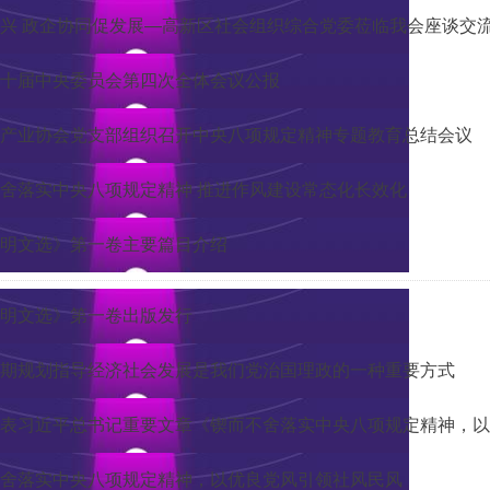
兴 政企协同促发展—高新区社会组织综合党委莅临我会座谈交
十届中央委员会第四次全体会议公报
产业协会党支部组织召开中央八项规定精神专题教育总结会议
习近平：锲而不舍落实中央八项规定精神 推进作风建设常态化长效化
明文选》第一卷主要篇目介绍
明文选》第一卷出版发行
期规划指导经济社会发展是我们党治国理政的一种重要方式
表习近平总书记重要文章《锲而不舍落实中央八项规定精神，以
舍落实中央八项规定精神，以优良党风引领社风民风