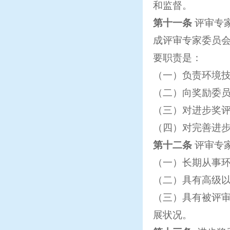
和监督。
第十一条
评审专
成评审专家委员会
要职责是：
（一）负责环境
（二）向奖励委
（三）对进步奖
（四）对完善进
第十二条
评审专
（一）长期从事
（二）具有高级
（三）具有被评
展状况。