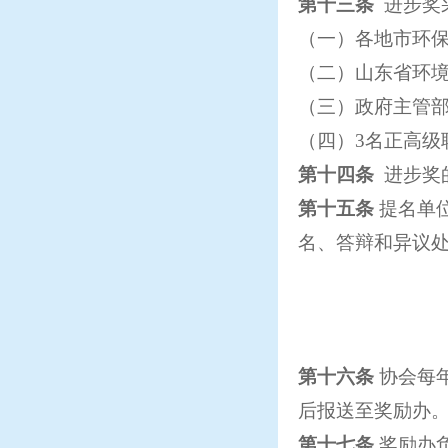
第十三条
进步奖
（一）各地市环
（二）山东省环
（三）政府主管
（四）3名正高级
第十四条
进步奖
第十五条
提名单
名、答辩和异议
第十六条
协会每
后报送至奖励办
第十七条
奖励办