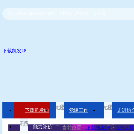
欢迎访问山东省环境保护产业协会门户网站！ 今日是：
下载凯发k8
下载凯发k8
党建工作
走进协
能力评价
当前位置：
下载凯发k8
>
服务大