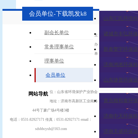
会员单位-下载凯发k8
山东汇氏环境科
副会长单位
诸城市丰弘环保
主
办
常务理事单位
新泰擎宇环保设
单
理事单位
济南鸿淞环保科
会员单位
山东捷普环保设
位：山东省环境保护产业协会
网站导航
青岛顺和泰环保
地址：济南市高新区工业南路
44号丁豪广场4号楼3楼
济南中天环保科
电话：0531-82927171 传真：0531-82927171 email：
sdshbcyxh@163.com
济南天盛环保设