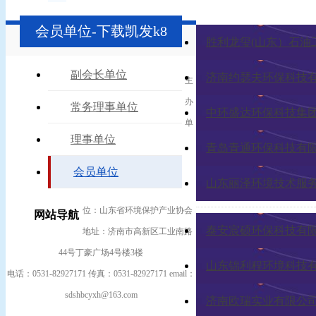
会员单位-下载凯发k8
胜利龙玺(山东）石油
副会长单位
济南约瑟夫环保科技
主
办
常务理事单位
中环盛达环保科技集
单
理事单位
青岛青通环保科技有
会员单位
山东丽泽环境技术服
位：山东省环境保护产业协会
网站导航
泰安宸硕环保科技有
地址：济南市高新区工业南路
44号丁豪广场4号楼3楼
山东锦利程环境科技
电话：0531-82927171 传真：0531-82927171 email：
sdshbcyxh@163.com
济南欧瑞实业有限公