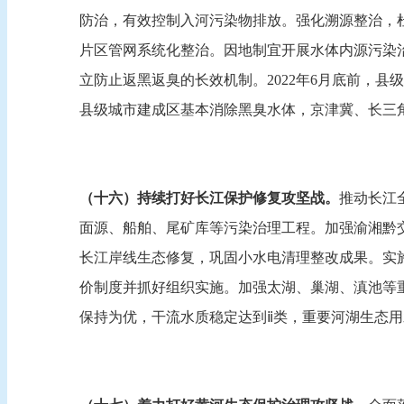
防治，有效控制入河污染物排放。强化溯源整治，
片区管网系统化整治。因地制宜开展水体内源污染
立防止返黑返臭的长效机制。2022年6月底前，县
县级城市建成区基本消除黑臭水体，京津冀、长三
（十六）持续打好长江保护修复攻坚战。
推动长江
面源、船舶、尾矿库等污染治理工程。加强渝湘黔交
长江岸线生态修复，巩固小水电清理整改成果。实
价制度并抓好组织实施。加强太湖、巢湖、滇池等重
保持为优，干流水质稳定达到ⅱ类，重要河湖生态