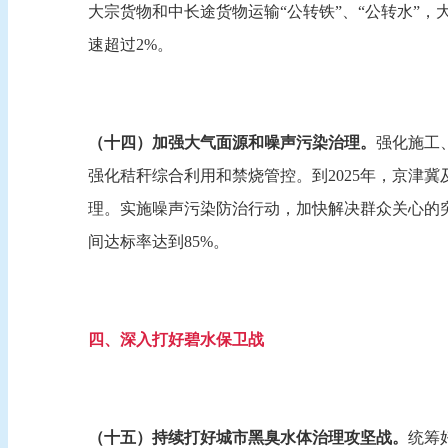
大宗货物和中长途货物运输“公转铁”、“公转水”，
速超过2%。
（十四）加强大气面源和噪声污染治理。
强化施工
强化秸秆综合利用和禁烧管控。到2025年，京津冀
理。实施噪声污染防治行动，加快解决群众关心的突
间达标率达到85%。
四、深入打好碧水保卫战
（十五）持续打好城市黑臭水体治理攻坚战。
统筹